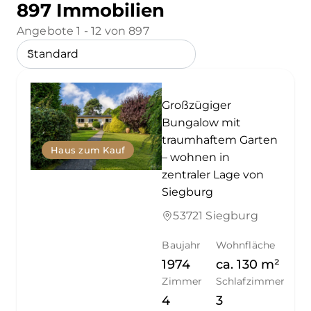
897 Immobilien
Angebote 1 - 12 von 897
Großzügiger
Bungalow mit
traumhaftem Garten
Haus zum Kauf
– wohnen in
zentraler Lage von
Siegburg
53721 Siegburg
Baujahr
Wohnfläche
1974
ca.
130
m²
Zimmer
Schlafzimmer
4
3