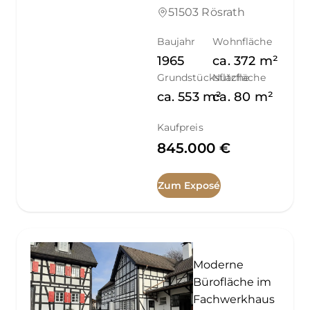
51503 Rösrath
Baujahr
Wohnfläche
1965
ca.
372
m²
Grundstücksfläche
Nutzfläche
ca.
553
m²
ca.
80
m²
Kaufpreis
845.000 €
Zum Exposé
Moderne
Bürofläche im
Fachwerkhaus