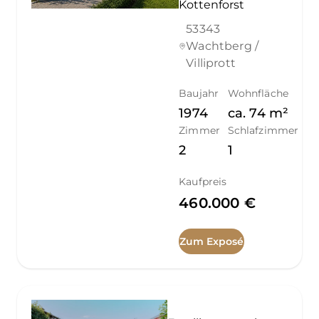
Kottenforst
53343
Wachtberg /
Villiprott
Baujahr
Wohnfläche
1974
ca.
74
m²
Zimmer
Schlafzimmer
2
1
Kaufpreis
460.000 €
Zum Exposé