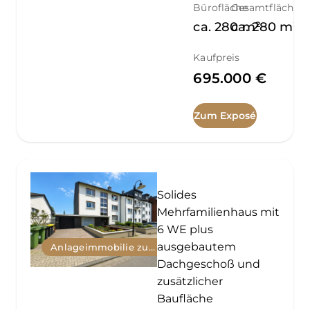
Bürofläche
Gesamtfläche
ca.
280
ca.
m²
280
m²
Kaufpreis
695.000 €
Zum Exposé
Solides
Mehrfamilienhaus mit
6 WE plus
ausgebautem
Anlageimmobilie zum Kauf
Dachgeschoß und
zusätzlicher
Baufläche