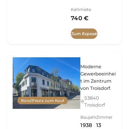
Kaltmiete
740 €
Zum Exposé
Moderne
Gewerbeeinhei
t im Zentrum
von Troisdorf.
53840
Büro/Praxis zum Kauf
Troisdorf
Baujahr
Zimmer
1938
13