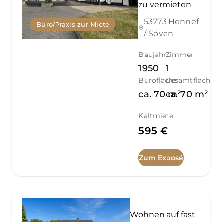
zu vermieten
53773 Hennef
Büro/Praxis zur Miete
/ Söven
Baujahr
Zimmer
1950
1
Bürofläche
Gesamtfläche
ca.
70
ca.
m²
70
m²
Kaltmiete
595 €
Zum Exposé
Wohnen auf fast