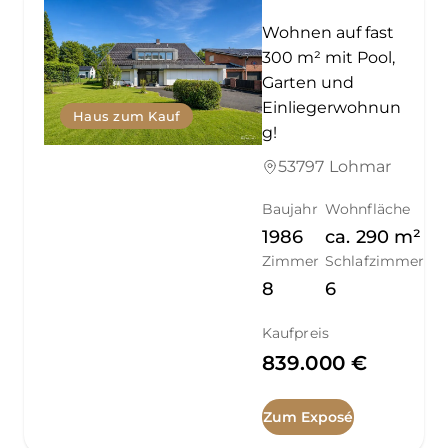
Wohnen auf fast
300 m² mit Pool,
Garten und
Einliegerwohnun
Haus zum Kauf
g!
53797 Lohmar
Baujahr
Wohnfläche
1986
ca.
290
m²
Zimmer
Schlafzimmer
8
6
Kaufpreis
839.000 €
Zum Exposé