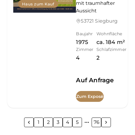
mit traumhafter
Haus zum Kauf
Aussicht
53721 Siegburg
Baujahr
Wohnfläche
1975
ca.
184
m²
Zimmer
Schlafzimmer
4
2
Auf Anfrage
Zum Exposé
1
2
3
4
5
76