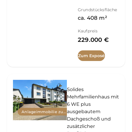
Grundstücksfläche
ca.
408
m²
Kaufpreis
229.000 €
Zum Exposé
Solides
Mehrfamilienhaus mit
6 WE plus
ausgebautem
Anlageimmobilie zum Kauf
Dachgeschoß und
zusätzlicher