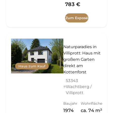
783 €
Zum Exposé
Naturparadies in
Villiprott: Haus mit
großem Garten
direkt am
Haus zum Kauf
Kottenforst
53343
Wachtberg /
Villiprott
Baujahr
Wohnfläche
1974
ca.
74
m²