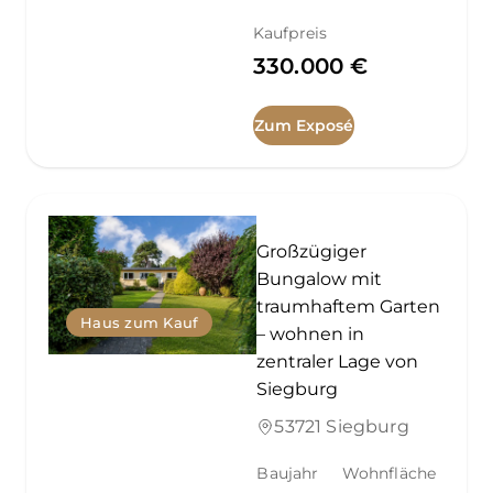
Kaufpreis
330.000 €
Zum Exposé
Großzügiger
Bungalow mit
traumhaftem Garten
Haus zum Kauf
– wohnen in
zentraler Lage von
Siegburg
53721 Siegburg
Baujahr
Wohnfläche