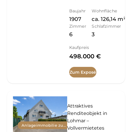
Baujahr
Wohnfläche
1907
ca.
126,14
m²
Zimmer
Schlafzimmer
6
3
Kaufpreis
498.000 €
Zum Exposé
Attraktives
Renditeobjekt in
Lohmar –
Anlageimmobilie zum Kauf
Vollvermietetes