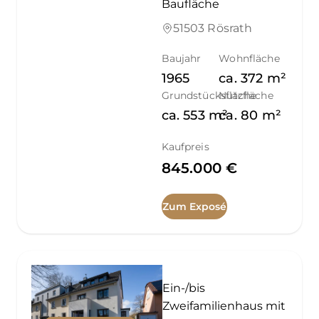
Baufläche
51503 Rösrath
Baujahr
Wohnfläche
1965
ca.
372
m²
Grundstücksfläche
Nutzfläche
ca.
553
m²
ca.
80
m²
Kaufpreis
845.000 €
Zum Exposé
Ein-/bis
Zweifamilienhaus mit