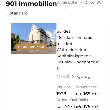
901 Immobilien
Angebote 1 - 12 von 901
Solides
Mehrfamilienhaus
mit drei
Haus zum Kauf
Wohneinheiten –
Kapitalanlage mit
Entwicklungspotenzi
al
53721 Siegburg
Baujahr
Wohnfläche
1938
ca.
165
m²
Grundstücksfläche
Nutzfläche
ca.
447
m²
ca.
175
m²