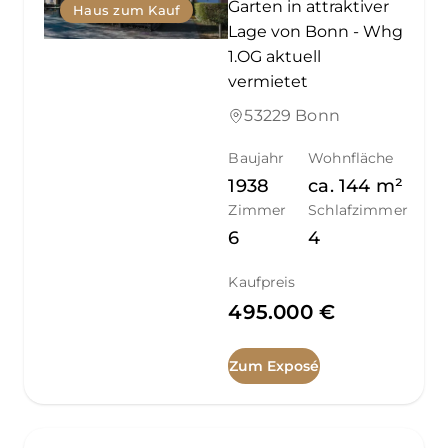
Garten in attraktiver
Haus zum Kauf
Lage von Bonn - Whg
1.OG aktuell
vermietet
53229 Bonn
Baujahr
Wohnfläche
1938
ca.
144
m²
Zimmer
Schlafzimmer
6
4
Kaufpreis
495.000 €
Zum Exposé