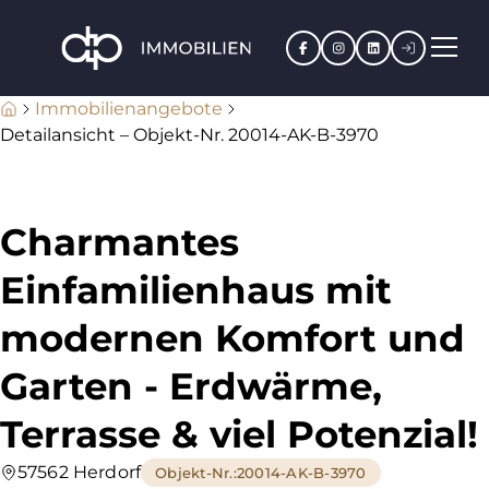
Facebook
Instagram
LinkedIn
Kundenpo
Immobilienangebote
Detailansicht – Objekt-Nr. 20014-AK-B-3970
Charmantes
Einfamilienhaus mit
modernen Komfort und
Garten - Erdwärme,
Terrasse & viel Potenzial!
57562 Herdorf
Objekt-Nr.
:
20014-AK-B-3970