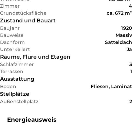
Modernisierungen und bietet
Zimmer
4
viel Potenzial für die
Grundstücksfläche
ca.
672
m²
Verwirklichung eigener
Zustand und Bauart
Wohnideen.
Baujahr
1920
Bauweise
Massiv
Dachform
Satteldach
Unterkellert
Ja
Räume, Flure und Etagen
Schlafzimmer
3
Terrassen
1
Ausstattung
Boden
Fliesen, Laminat
Stellplätze
Außenstellplatz
2
Energieausweis