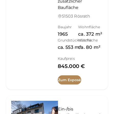
zusätzlicher
Baufläche
51503 Rösrath
Baujahr
Wohnfläche
1965
ca.
372
m²
Grundstücksfläche
Nutzfläche
ca.
553
m²
ca.
80
m²
Kaufpreis
845.000 €
Zum Exposé
Ein-/bis