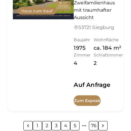
Zweifamilienhaus
mit traumhafter
Haus zum Kauf
Aussicht
53721 Siegburg
Baujahr
Wohnfläche
1975
ca.
184
m²
Zimmer
Schlafzimmer
4
2
Auf Anfrage
Zum Exposé
1
2
3
4
5
76