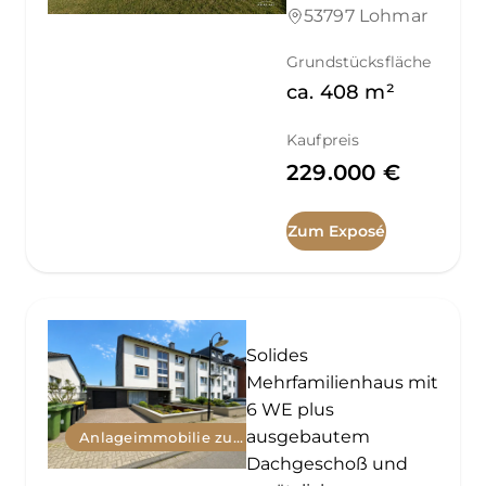
53797 Lohmar
Grundstücksfläche
ca.
408
m²
Kaufpreis
229.000 €
Zum Exposé
Solides
Mehrfamilienhaus mit
6 WE plus
ausgebautem
Anlageimmobilie zum Kauf
Dachgeschoß und