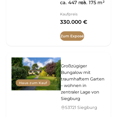
ca.
447
m²
ca.
175
m²
Kaufpreis
330.000 €
Zum Exposé
Großzügiger
Bungalow mit
traumhaftem Garten
Haus zum Kauf
– wohnen in
zentraler Lage von
Siegburg
53721 Siegburg