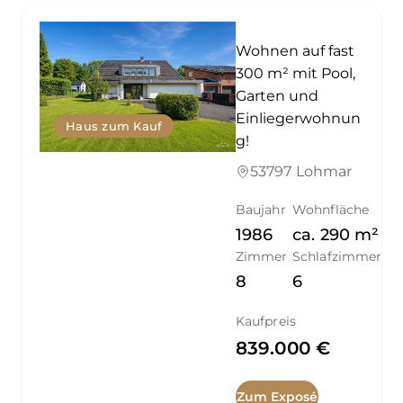
Wohnen auf fast
300 m² mit Pool,
Garten und
Einliegerwohnun
Haus zum Kauf
g!
53797 Lohmar
Baujahr
Wohnfläche
1986
ca.
290
m²
Zimmer
Schlafzimmer
8
6
Kaufpreis
839.000 €
Zum Exposé