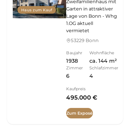
Zweifamilienhaus mit
Garten in attraktiver
Haus zum Kauf
Lage von Bonn - Whg
1.OG aktuell
vermietet
53229 Bonn
Baujahr
Wohnfläche
1938
ca.
144
m²
Zimmer
Schlafzimmer
6
4
Kaufpreis
495.000 €
Zum Exposé