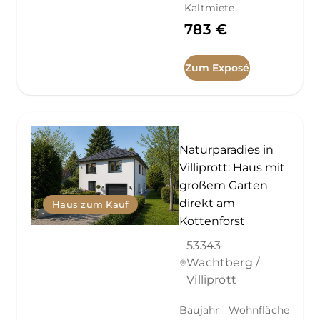
Kaltmiete
783 €
Zum Exposé
Naturparadies in
Villiprott: Haus mit
großem Garten
direkt am
Haus zum Kauf
Kottenforst
53343
Wachtberg /
Villiprott
Baujahr
Wohnfläche