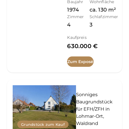
Baujahr
Wohnfläche
1974
ca.
130
m²
Zimmer
Schlafzimmer
4
3
Kaufpreis
630.000 €
Zum Exposé
Sonniges
Baugrundstück
für EFH/ZFH in
Lohmar-Ort,
Waldrand
Grundstück zum Kauf