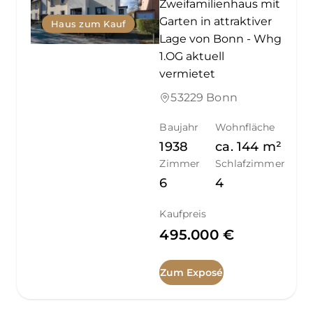
Zweifamilienhaus mit
Garten in attraktiver
Haus zum Kauf
Lage von Bonn - Whg
1.OG aktuell
vermietet
53229 Bonn
Baujahr
Wohnfläche
1938
ca.
144
m²
Zimmer
Schlafzimmer
6
4
Kaufpreis
495.000 €
Zum Exposé