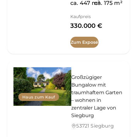
ca.
447
m²
ca.
175
m²
Kaufpreis
330.000 €
Zum Exposé
Großzügiger
Bungalow mit
traumhaftem Garten
Haus zum Kauf
– wohnen in
zentraler Lage von
Siegburg
53721 Siegburg