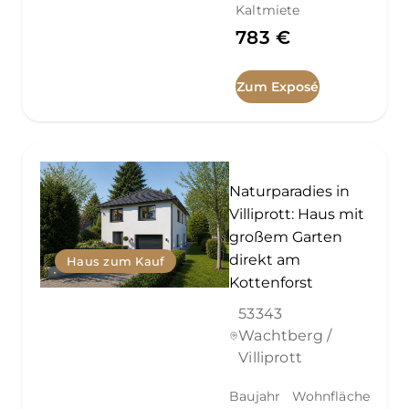
Kaltmiete
783 €
Zum Exposé
Naturparadies in
Villiprott: Haus mit
großem Garten
direkt am
Haus zum Kauf
Kottenforst
53343
Wachtberg /
Villiprott
Baujahr
Wohnfläche