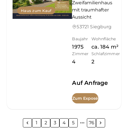
Zweifamilienhaus
mit traumhafter
Haus zum Kauf
Aussicht
53721 Siegburg
Baujahr
Wohnfläche
1975
ca.
184
m²
Zimmer
Schlafzimmer
4
2
Auf Anfrage
Zum Exposé
1
2
3
4
5
76