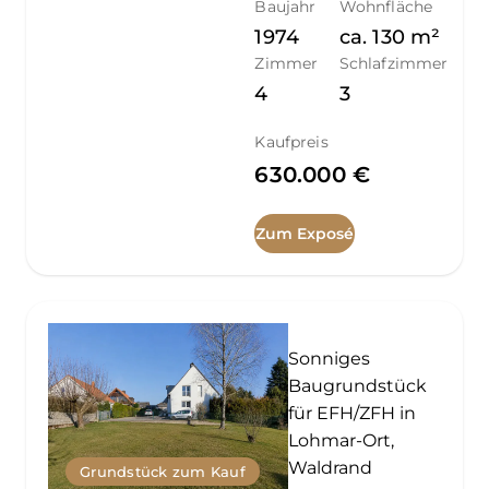
Baujahr
Wohnfläche
1974
ca.
130
m²
Zimmer
Schlafzimmer
4
3
Kaufpreis
630.000 €
Zum Exposé
Sonniges
Baugrundstück
für EFH/ZFH in
Lohmar-Ort,
Waldrand
Grundstück zum Kauf