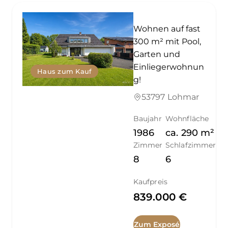
Wohnen auf fast
300 m² mit Pool,
Garten und
Einliegerwohnun
Haus zum Kauf
g!
53797 Lohmar
Baujahr
Wohnfläche
1986
ca.
290
m²
Zimmer
Schlafzimmer
8
6
Kaufpreis
839.000 €
Zum Exposé