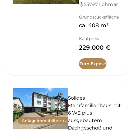
53797 Lohmar
Grundstücksfläche
ca.
408
m²
Kaufpreis
229.000 €
Zum Exposé
Solides
Mehrfamilienhaus mit
6 WE plus
ausgebautem
Anlageimmobilie zum Kauf
Dachgeschoß und