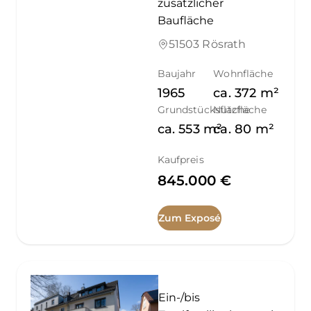
zusätzlicher
Baufläche
51503 Rösrath
Baujahr
Wohnfläche
1965
ca.
372
m²
Grundstücksfläche
Nutzfläche
ca.
553
m²
ca.
80
m²
Kaufpreis
845.000 €
Zum Exposé
Ein-/bis