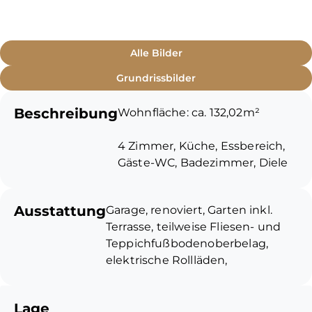
Alle Bilder
Grundrissbilder
Beschreibung
Wohnfläche: ca. 132,02m²
4 Zimmer, Küche, Essbereich,
Gäste-WC, Badezimmer, Diele
Nutzfläche: ca. 32,30m²
Ausstattung
Garage, renoviert, Garten inkl.
Terrasse, teilweise Fliesen- und
Hobbyraum mit Waschküche,
Teppichfußbodenoberbelag,
Vorratsraum
elektrische Rollläden,
Kunststofffenster mit
Gesamtfläche: ca. 164,32m²
Isolierverglasung, eingerichtete
Lage
Küche, Gasheizung