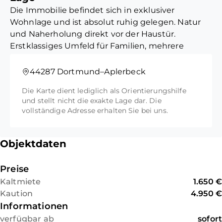
EG: Großzügiger
Die Immobilie befindet sich in exklusiver
Wohn-/Essbereich auf
Wohnlage und ist absolut ruhig gelegen. Natur
Zwischenetagen mit Ausgang
und Naherholung direkt vor der Haustür.
zur Terrasse, Küche, Diele, Gäste
Erstklassiges Umfeld für Familien, mehrere
WC mit Tageslicht
Kindertageseinrichtungen, die renommierte
Grundschule an der Aplerbecker Mark, Realschule
44287 Dortmund–Aplerbeck
OG: Elternschlafzimmer, 2
oder Gymnasium sind schnellstens erreichbar.
Kinderzimmer auf
Die Karte dient lediglich als Orientierungshilfe
Geschäfte des täglichen Bedarfs wie REWE,
Zwischenetagen, großes
und stellt nicht die exakte Lage dar. Die
Edeka, Drogeriemärkte, Ärzte aller
modernes Badezimmer mit
vollständige Adresse erhalten Sie bei uns.
Fachrichtungen, Apotheken sowie gemütliche
Tageslicht
Cafés und Restaurants sind sehr gut erreichbar.
Objektdaten
KG: Souterrain Hobbykeller,
Vorratsraum, Heizungsraum
Preise
Kaltmiete
1.650 €
Kaution
4.950 €
Informationen
verfügbar ab
sofort