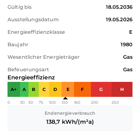
Gültig bis
18.05.2036
Ausstellungsdatum
19.05.2026
Energieeffizienzklasse
E
Baujahr
1980
Wesentlicher Energieträger
Gas
Befeuerungsart
Gas
Energieeffizienz
A+
A
B
C
D
E
F
G
H
0
30
50
75
100
130
160
200
250
Endenergieverbrauch
138,7
kWh/(m²a)