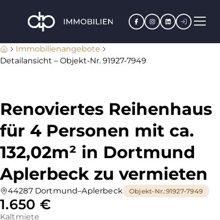
Facebook
Instagram
LinkedIn
Kundenpo
Immobilienangebote
Detailansicht – Objekt-Nr. 91927-7949
Renoviertes Reihenhaus
für 4 Personen mit ca.
132,02m² in Dortmund
Aplerbeck zu vermieten
44287 Dortmund–Aplerbeck
Objekt-Nr.
:
91927-7949
1.650 €
Kaltmiete