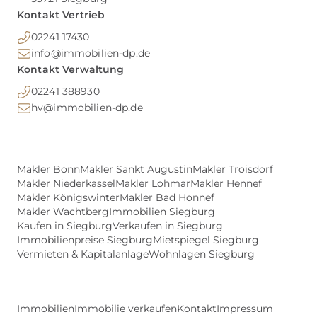
Kontakt Vertrieb
02241 17430
info@immobilien-dp.de
Kontakt Verwaltung
02241 388930
hv@immobilien-dp.de
Makler Bonn
Makler Sankt Augustin
Makler Troisdorf
Makler Niederkassel
Makler Lohmar
Makler Hennef
Makler Königswinter
Makler Bad Honnef
Makler Wachtberg
Immobilien Siegburg
Kaufen in Siegburg
Verkaufen in Siegburg
Immobilienpreise Siegburg
Mietspiegel Siegburg
Vermieten & Kapitalanlage
Wohnlagen Siegburg
Immobilien
Immobilie verkaufen
Kontakt
Impressum