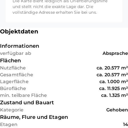
Die Karte dient lediglich als Orientierungshilfe
Gehminuten entfernt.
Energieausweis: in Vorbereitung!
Stellplätze 380 Stk. Oberirdisch u
und stellt nicht die exakte Lage dar. Die
Gesamt 20.577 m²
vollständige Adresse erhalten Sie bei uns.
Lokale Pausen direkt im Grün! Der Westfalenpark
Bei Ankauf beträgt die Provision
samt Hundewiese, sowie der Kaiserhainteich sind
5,95% des Kaufpreises für den
Mietkonditionen je nach Aufwand
nur wenige Gehminuten entfernt
Käufer.
Objektdaten
zzgl. Nebenkosten und MwSt.!
Die Anmietung ist etagenweise mögl
Informationen
m²
verfügbar ab
Absprache
Flächen
Kaution 3 Montasmieten
Nutzfläche
ca.
20.577
m²
Gesamtfläche
ca.
20.577
m²
Lagerfläche
ca.
1.000
m²
Bürofläche
ca.
11.925
m²
min. teilbare Fläche
ca.
1.325
m²
Zustand und Bauart
Kategorie
Gehoben
Räume, Flure und Etagen
Etagen
14