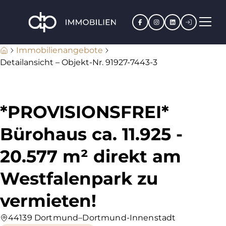
Facebook
Instagram
LinkedIn
Kundenpo
Immobilienangebote
Detailansicht – Objekt-Nr. 91927-7443-3
*PROVISIONSFREI*
Bürohaus ca. 11.925 -
20.577 m² direkt am
Westfalenpark zu
vermieten!
44139 Dortmund–Dortmund-Innenstadt