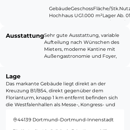
GebäudeGeschossFläche/Stk.Nutz
Hochhaus UG1.000 m²Lager Ab. 01
Pavillon EG 2.630 m²Büro/Lager/S
Pavillion EG1.430 m²Kantine/Büro
Ausstattung
Sehr gute Ausstattung, variable
01.03.2022
Aufteilung nach Wünschen des
Hochhaus1.OG1.325 m²Büro Ab. 01.
Mieters, moderne Kantine mit
Hochhaus2.OG1.325 m²Büro Ab. 01
Außengastronomie und Foyer,
Hochhaus3.OG1.325 m²Büro Ab. 01
Konferenz- und Schulungsräume,
Hochhaus4.OG1.325 m²Büro Ab. 01
Lager, vollklimatisiert,
Hochhaus5.OG1.325 m²Büro Ab. 01
Lage
Kabelkanläle, Akkustikdecken,
Hochhaus6.OG1.325 m²Büro Ab. 01
Das markante Gebäude liegt direkt an der
Beleuchtung, 6 Aufzüge,
Hochhaus7.OG1.325 m²Büro Ab. 01
Kreuzung B1/B54, direkt gegenüber dem
Sonnenschutz.
Hochhaus8.OG1.325 m²Büro Ab. 01
Florianturm, knapp 1 km entfernt befinden sich
Hochhaus9.OG1.325 m²Büro Ab. 01
die Westfalenhallen als Messe-, Kongress- und
Aufteilung und Ausstattung nach
Hochhaus10.OG1.325 m²Büro Ab. 0
Veranstaltungszentrum, sowie die Kathedrale des
Wünschen des Mieters
Hochhaus11.OG1.325 m²Büro Ab. 01
Fußballs, Deutschlands größtes Fußballstadion,
44139 Dortmund–Dortmund-Innenstadt
Hochhaus12.OG1.325 m²Büro Ab. 01
U-Bahnstation Linie U 45 und U 49 nur wenige
Hochhaus13.OG1.325 m²Büro Ab. 01