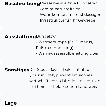
Beschreibung
Dieser neuwertige Bungalow
vereint barrierefreien
Wohnkomfort mit erstklassiger
Infrastruktur für Ihr Gewerbe.
Das sofort einzugsbereite
Objekt überzeugt durch
Ausstattung
Bungalow:
modernste Technik und ein
- Wärmepumpe (Fa. Buderus,
durchdachtes Raumkonzept,
Fußbodenheizung)
das komfortables Wohnen bis
- Warmwasseraufbereitung über
ins hohe Alter garantiert.
Durchlauferhitzer
Besonderes Plus an Flexibilität:
- Dacheindeckung Naturschiefer
Das Dachgeschoss wird aktuell
Sonstiges
Die Stadt Mayen, bekannt als das
- Kunststofffenster,
als separate Einliegerwohnung
„Tor zur Eifel“, präsentiert sich als
dreifachverglast
(vermietet) genutzt. Bei Bedarf
wirtschaftlich stabiles Mittelzentrum
lässt sich dieser Bereich mit
im rheinland-pfälzischen Landkreis
baulichem Aufwand direkt in
Mayen-Koblenz. Geografisch
die untere Wohneinheit
vorteilhaft im Städtedreieck Koblenz,
integrieren, um die
Lage
Bonn und Trier gelegen, überzeugt
Wohnfläche deutlich zu