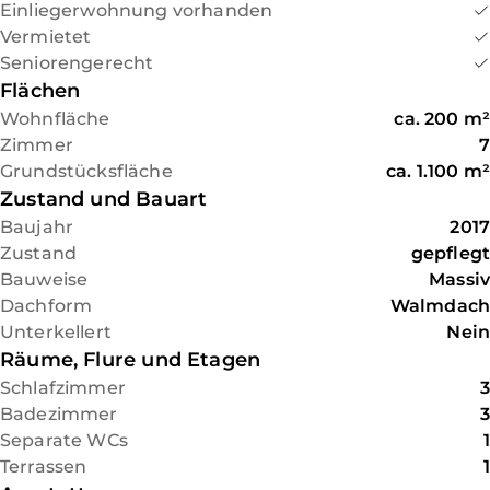
Einliegerwohnung vorhanden
für Finanzen Rheinland-Pfalz.
Vermietet
Seniorengerecht
Flächen
Wohnfläche
ca.
200
m²
Zimmer
7
Grundstücksfläche
ca.
1.100
m²
Zustand und Bauart
Baujahr
2017
Zustand
gepflegt
Bauweise
Massiv
Dachform
Walmdach
Unterkellert
Nein
Räume, Flure und Etagen
Schlafzimmer
3
Badezimmer
3
Separate WCs
1
Terrassen
1