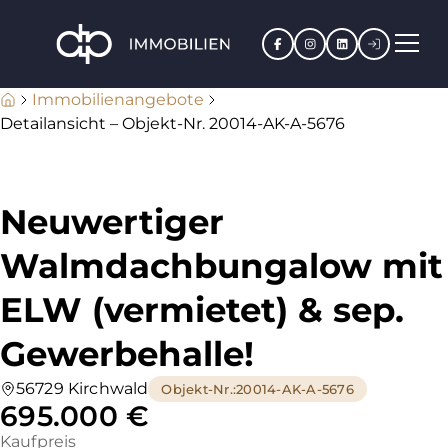
Facebook
Instagram
LinkedIn
Kundenpo
Immobilienangebote
Detailansicht – Objekt-Nr. 20014-AK-A-5676
Neuwertiger
Walmdachbungalow mit
ELW (vermietet) & sep.
Gewerbehalle!
56729 Kirchwald
Objekt-Nr.
:
20014-AK-A-5676
695.000 €
Kaufpreis