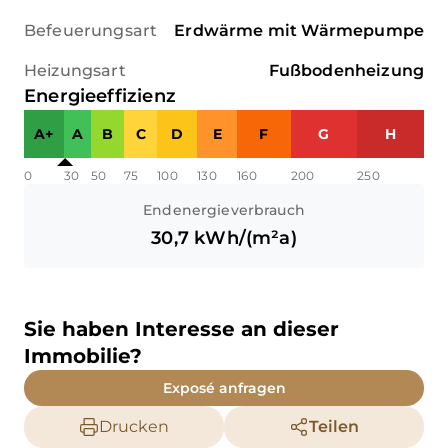
Befeuerungsart
Erdwärme mit Wärmepumpe
Heizungsart
Fußbodenheizung
Energieeffizienz
A+
A
B
C
D
E
F
G
H
0
30
50
75
100
130
160
200
250
Endenergieverbrauch
30,7
kWh/(m²a)
Sie haben Interesse an dieser
Immobilie?
Exposé anfragen
Drucken
Teilen