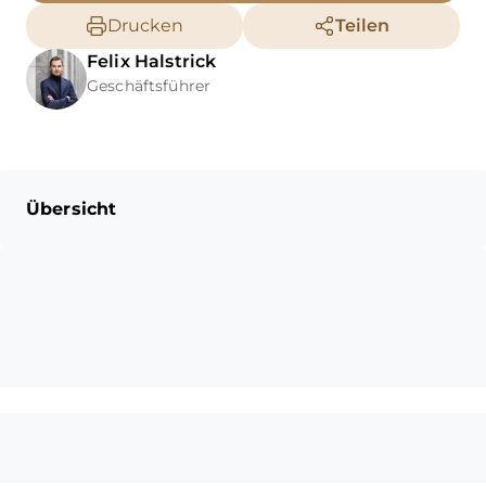
Besonderen Komfort bietet der
Drucken
Teilen
zur Wohnung gehörende
Felix
Halstrick
Tiefgaragen-Stellplatz, der Ihr
Geschäftsführer
Fahrzeug sicher schützt und
die lästige Parkplatzsuche der
Vergangenheit angehören
lässt. Von hier aus gelangen Sie
bequem und barrierefrei mit
Übersicht
dem Aufzug direkt bis vor Ihre
Wohnungstür.