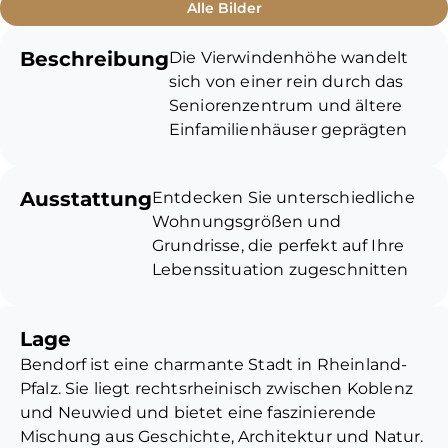
Alle Bilder
Beschreibung
Die Vierwindenhöhe wandelt
sich von einer rein durch das
Seniorenzentrum und ältere
Einfamilienhäuser geprägten
Lage hin zu einem modernen,
durchmischten Wohnquartier
Ausstattung
Entdecken Sie unterschiedliche
mit neuer technischer
Wohnungsgrößen und
Infrastruktur. Hier entstehen
Grundrisse, die perfekt auf Ihre
mehrere, attraktive
Lebenssituation zugeschnitten
Neubauwohnungen, die
sind. Je nach Baufortschritt
modernes Design mit
haben Sie die Möglichkeit, bei
höchstem Wohnkomfort und
Lage
der Auswahl von Bodenbelägen,
einer naturnahen Umgebung
Bendorf ist eine charmante Stadt in Rheinland-
Fliesen und sanitären Anlagen
vereinen.
Pfalz. Sie liegt rechtsrheinisch zwischen Koblenz
Ihre persönlichen Wünsche
und Neuwied und bietet eine faszinierende
einzubringen. Von der
Besonders für Investoren
Mischung aus Geschichte, Architektur und Natur.
kompakten Single-Wohnung bis
bietet dieses Neubauprojekt