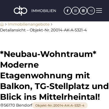
Facebook
Instagram
LinkedIn
Kundenpo
Immobilienangebote
Detailansicht – Objekt-Nr. 20014-AK-A-5321-4
*Neubau-Wohntraum*
Moderne
Etagenwohnung mit
Balkon, TG-Stellplatz und
Blick ins Mittelrheintal!
56170 Bendorf
Objekt-Nr.
:
20014-AK-A-5321-4