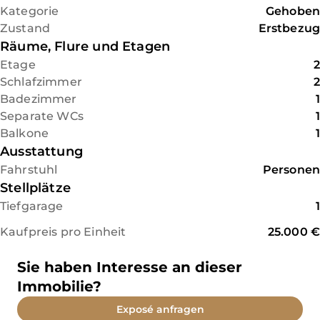
zinsgünstige Darlehen von bis
Kategorie
Gehoben
zu € 150.000,- mit einem
Zustand
Erstbezug
derzeitigen Zinssatz von 0,8 %.
Räume, Flure und Etagen
Etage
2
Das Herzstück dieser ca. 78 m²
Schlafzimmer
2
großen Einheit (WE 4) ist die
Badezimmer
1
großzügige Wohnküche. Sie
Separate WCs
1
bietet viel Raum für gesellige
Balkone
1
Abende. Von hier aus gelangen
Ausstattung
Sie direkt auf den Balkon, der
Fahrstuhl
Personen
zum Entspannen an der
Stellplätze
frischen Luft einlädt und eine
Tiefgarage
1
unverbaute Weitsicht bietet.
Zwei separate, gemütliche
Kaufpreis pro Einheit
25.000 €
Schlafzimmer und ein modern
ausgestattetes Badezimmer
Sie haben Interesse an dieser
runden das Raumangebot
Immobilie?
perfekt ab.
Exposé anfragen