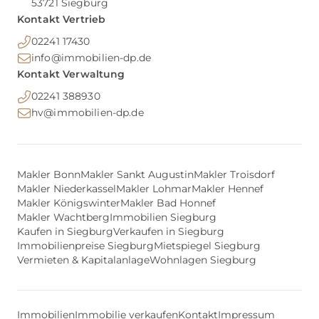
53721
Siegburg
Kontakt Vertrieb
02241 17430
info@immobilien-dp.de
Kontakt Verwaltung
02241 388930
hv@immobilien-dp.de
Makler Bonn
Makler Sankt Augustin
Makler Troisdorf
Makler Niederkassel
Makler Lohmar
Makler Hennef
Makler Königswinter
Makler Bad Honnef
Makler Wachtberg
Immobilien Siegburg
Kaufen in Siegburg
Verkaufen in Siegburg
Immobilienpreise Siegburg
Mietspiegel Siegburg
Vermieten & Kapitalanlage
Wohnlagen Siegburg
Immobilien
Immobilie verkaufen
Kontakt
Impressum