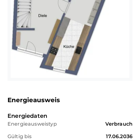
über die Heizungsanlage
begründet und besteht somit
- Die Gaszentralheizung aus dem
noch bis zum Jahr 2084. Der
Baujahr 1985 ist defekt und vom
derzeitige Erbbauzins beträgt
Erwerber zu erneuern (aufgrund
2.139,10 EUR jährlich bzw. rund
des Gebäudeenergiegesetzes (§
178,- EUR monatlich und wurde
72 Abs. 2 GEG) ist der Käufer
zuletzt im Jahr 2024 angepasst.
innerhalb von zwei Jahren nach
Künftige Anpassungen
Erwerb der Immobilie ohnehin
erfolgen entsprechend der
zum Heizungstausch verpflichtet
vertraglichen Regelung auf
ist, da die Heizung älter ist als 30
Grundlage des
Jahre).
Verbraucherpreisindex. Eine
darüberhinausgehende
Außenbereich und Stellplatz
Neufestsetzung wurde von der
Energieausweis
- Sichtgeschützte Terrasse mit
Stadt Leverkusen bislang nicht
Wasseranschluss, Steckdose und
angekündigt.
Energiedaten
elektrischer Markise
Energieausweistyp
Verbrauch
- Garten in überwiegender
Gerade in Zeiten gestiegener
Hanglage
Bau- und Finanzierungskosten
Gültig bis
17.06.2036
- Carport direkt vor dem Haus mit