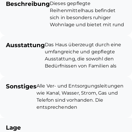
Beschreibung
Dieses gepflegte
Reihenmittelhaus befindet
sich in besonders ruhiger
Wohnlage und bietet mit rund
140 m² Wohnfläche ein ideales
Zuhause für Familien, Paare
Ausstattung
Das Haus überzeugt durch eine
oder
umfangreiche und gepflegte
Mehrgenerationenhaushalte.
Ausstattung, die sowohl den
Das 1985 errichtete Haus ist Teil
Bedürfnissen von Familien als
einer architektonisch
auch von
ansprechend gestalteten,
generationenübergreifendem
halbrunden Wohnanlage mit
Sonstiges
Alle Ver- und Entsorgungsleitungen
Wohnen gerecht wird.
insgesamt zehn Einheiten und
wie Kanal, Wasser, Strom, Gas und
Großzügige Raumverhältnisse,
überzeugt durch seine
Telefon sind vorhanden. Die
barrierearme Elemente sowie
durchdachte Raumaufteilung
entsprechenden
zahlreiche praktische
sowie vielfältige
Behördenunterlagen wurden bereits
Ausstattungsdetails schaffen ein
Nutzungsmöglichkeiten.
angefordert.
komfortables Wohnumfeld mit
Lage
vielseitigen
Bereits beim Betreten