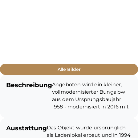
Alle Bilder
Beschreibung
Angeboten wird ein kleiner,
vollmodernisierter Bungalow
aus dem Ursprungsbaujahr
1958 - modernisiert in 2016 mit
ca. 140 m² Wohn- bzw.
Nutzfläche. Im Erdgeschoss (ca.
Ausstattung
Das Objekt wurde ursprünglich
70 m²) befindet sich das
als Ladenlokal erbaut und in 1994
geräumige Wohnzimmer mit