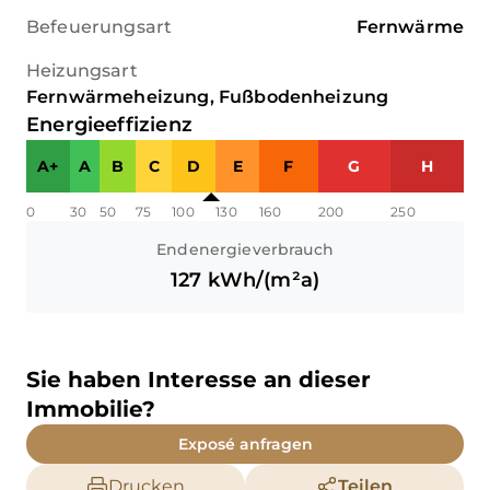
Befeuerungsart
Fernwärme
Heizungsart
Fernwärmeheizung, Fußbodenheizung
Energieeffizienz
A+
A
B
C
D
E
F
G
H
0
30
50
75
100
130
160
200
250
Endenergieverbrauch
127
kWh/(m²a)
Sie haben Interesse an dieser
Immobilie?
Exposé anfragen
Drucken
Teilen