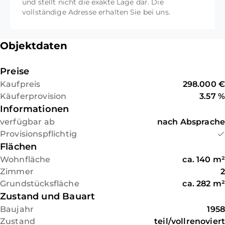
Vor der offenen Küche befindet
und stellt nicht die exakte Lage dar. Die
Energieausweis zusenden können.
vollständige Adresse erhalten Sie bei uns.
sich noch ein geräumiger
Das Exposé erhalten Sie von uns als
Wintergarten. Der eigentliche
Link; falls Sie nach zwei Arbeitstagen
Garten ist aktuell pflegeleicht
Objektdaten
keine E-Mail von uns im Posteingang
mit Kies angelegt. Im Garten
finden, schauen Sie bitte in Ihrem
steht zusätzlich noch eine
SPAM-Ordner nach oder
Preise
überdachte Außenküche zur
kontaktieren Sie uns bitte
Kaufpreis
298.000 €
Verfügung.
telefonisch!
Käuferprovision
3.57 %
Wir bitten um Verständnis, dass wir
Informationen
Das Grundstück ist ca. 282 m².
aufgrund des automatisierten
verfügbar ab
Das Gebäude befindet sich
nach Absprache
Exposé-Versandes auf eventuelle
Provisionspflichtig
recht mittig auf dem
Fragen und Besichtigungswünsche
Flächen
Grundstück, so dass sich vor
bei Ihrer ersten Anfrage nicht
dem Haus ein großer,
Wohnfläche
ca.
140
m²
reagieren können. Bitte nehmen Sie
gepflasterter Hof befindet.
Zimmer
2
nach Prüfung unseres Exposés
Dieser ist über ein elektrisches
Grundstücksfläche
ca.
282
m²
Kontakt mit uns auf, um
Tor gesichert.
Zustand und Bauart
Besichtigungstermine
Baujahr
1958
abzustimmen oder anstehende
Zustand
teil/vollrenoviert