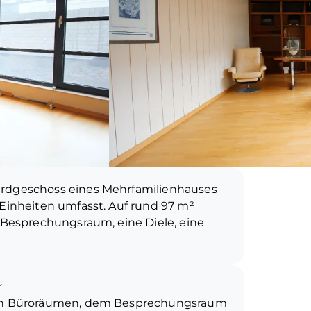
Erdgeschoss eines Mehrfamilienhauses
 Einheiten umfasst. Auf rund 97 m²
n Besprechungsraum, eine Diele, eine
 Sie von einer einladenden Diele
r
Teeküche, zur Sanitäranlage, zu einem
den Büroräumen, dem Besprechungsraum
chungsraum bietet. Vom