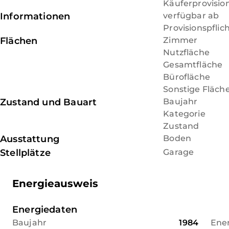
Käuferprovisio
Informationen
verfügbar ab
Provisionspflic
Flächen
Zimmer
Nutzfläche
Gesamtfläche
Bürofläche
Sonstige Fläch
Zustand und Bauart
Baujahr
Kategorie
Zustand
Ausstattung
Boden
Stellplätze
Garage
Energieausweis
Energiedaten
Baujahr
1984
Ene