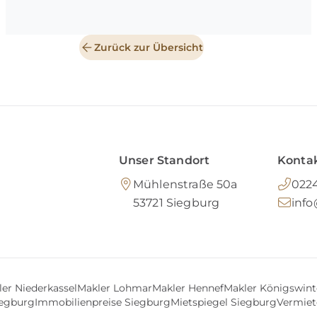
Zurück zur Übersicht
Unser Standort
Kontak
Mühlenstraße 50a
0224
53721
Siegburg
inf
er Niederkassel
Makler Lohmar
Makler Hennef
Makler Königswint
iegburg
Immobilienpreise Siegburg
Mietspiegel Siegburg
Vermiet