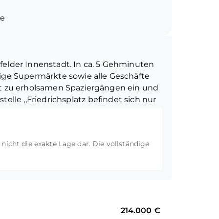
 Sie in die beiden weiteren
he
sorgen für viel Tageslicht und schaffen
gel im Sanitär
 des großzügigen Schnitts bieten die
smöglichkeiten.
felder Innenstadt. In ca. 5 Gehminuten
it einer Garage in unmittelbarer Nähe
nige Supermärkte sowie alle Geschäfte
rasse.
ädt zu erholsamen Spaziergängen ein und
elle ,,Friedrichsplatz befindet sich nur
eine zügige Verbindung zu den
r den Frankenring (ca. 350 m entfernt)
ahrten der A44 und A57, welche Sie zu
t nicht die exakte Lage dar. Die vollständige
ie in die Niederlande leitet.
214.000 €