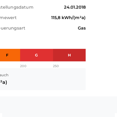
stellungsdatum
24.01.2018
mewert
115,8
kWh/(m²a)
euerungsart
Gas
F
G
H
200
250
auch
²a)