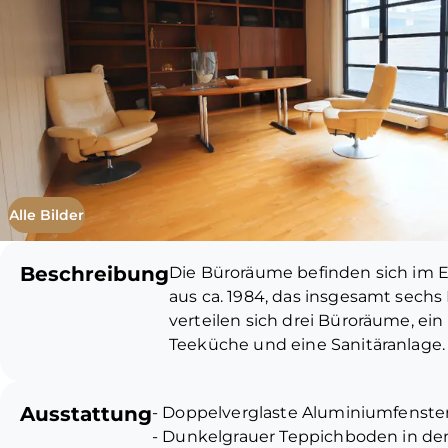
Alle Bilder
Beschreibung
Die Büroräume befinden sich im 
aus ca. 1984, das insgesamt sechs
verteilen sich drei Büroräume, ei
Teeküche und eine Sanitäranlage.
Beim Betreten der Einheit werden
Ausstattung
- Doppelverglaste Aluminiumfenste
empfangen, die Ihnen Zugang zur 
- Dunkelgrauer Teppichboden in 
der Büroräume sowie zum Bespre