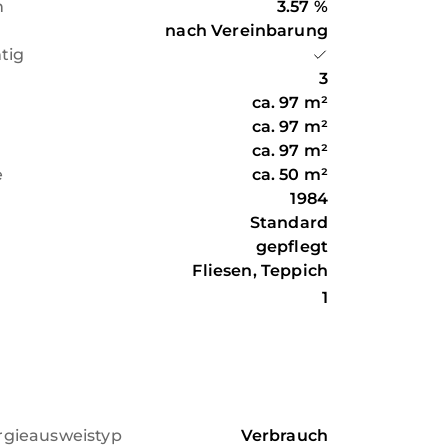
n
3.57 %
nach Vereinbarung
htig
3
ca.
97
m²
ca.
97
m²
ca.
97
m²
e
ca.
50
m²
1984
Standard
gepflegt
Fliesen, Teppich
1
rgieausweistyp
Verbrauch