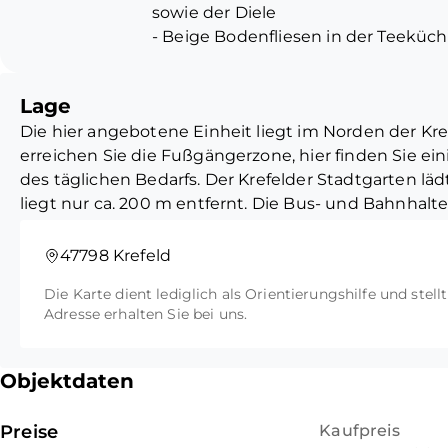
sowie der Diele
Besprechungszimmer aus gelangen
- Beige Bodenfliesen in der Teeküc
Büroräumen. Große Fensterflächen 
- Rosa Bodenfliesen und Fliesenspie
eine angenehme Atmosphäre. Dank
- Sanitär für Herren und Damen
Büroräume vielfältige Gestaltung
Lage
- Wände weiß gestrichen
Die hier angebotene Einheit liegt im Norden der Kre
Abgerundet wird dieses Angebot m
erreichen Sie die Fußgängerzone, hier finden Sie ei
des Objektes und einer großen Ter
des täglichen Bedarfs. Der Krefelder Stadtgarten l
liegt nur ca. 200 m entfernt. Die Bus- und Bahnhaltest
wenige Minuten zu Fuß entfernt. Sie bietet Ihnen 
wichtigsten Stationen der Krefelder Innenstadt. Übe
47798 Krefeld
erreichen Sie bequem und schnell die Autobahnauff
Die Karte dient lediglich als Orientierungshilfe und stell
den benachbarten Städten Düsseldorf, Meerbusch sow
Adresse erhalten Sie bei uns.
Objektdaten
Preise
Kaufpreis