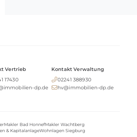
t Vertrieb
Kontakt Verwaltung
1 17430
02241 388930
o@immobilien-dp.de
hv@immobilien-dp.de
er
Makler Bad Honnef
Makler Wachtberg
en & Kapitalanlage
Wohnlagen Siegburg