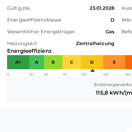
Gültig bis
23.01.2028
Aus
Energieeffizienzklasse
D
Wär
Wesentlicher Energieträger
Gas
Bef
Heizungsart
Zentralheizung
Energieeffizienz
A+
A
B
C
D
E
0
30
50
75
100
130
160
Endenergieverbr
115,8
kWh/(m