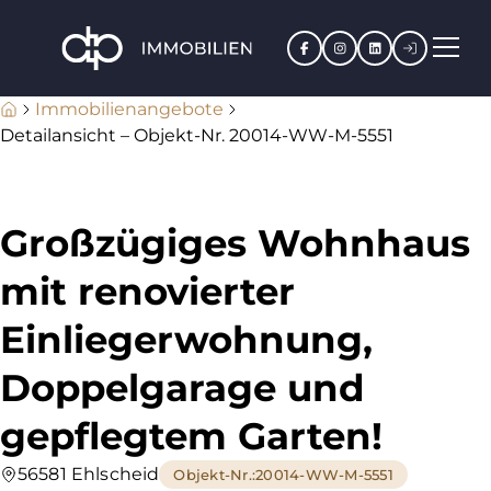
Facebook
Instagram
LinkedIn
Kundenpo
Immobilienangebote
Detailansicht – Objekt-Nr. 20014-WW-M-5551
Großzügiges Wohnhaus
mit renovierter
Einliegerwohnung,
Doppelgarage und
gepflegtem Garten!
56581 Ehlscheid
Objekt-Nr.
:
20014-WW-M-5551