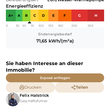
Energieeffizienz
A+
A
B
C
D
E
F
G
H
0
30
50
75
100
130
160
200
250
Endenergiebedarf
71,65
kWh/(m²a)
Sie haben Interesse an dieser
Immobilie?
Exposé anfragen
Drucken
Teilen
Felix
Halstrick
Geschäftsführer