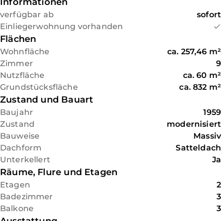
ersetzt. Auch die
Informationen
sich auch Ärzte, Apotheken und
Heizungsanlage sowie das
verfügbar ab
sofort
Geschäfte des täglichen Bedarfs.
Dach wurden in den Jahren
Einliegerwohnung vorhanden
2023 beziehungsweise 2012
Flächen
erneuert.
Wohnfläche
ca.
257,46
m²
Der Zugang zum Dachboden
Zimmer
9
der Doppelgarage erfolgt über
Nutzfläche
ca.
60
m²
die Loggia im Obergeschoss.
Grundstücksfläche
ca.
832
m²
Der schön angelegte Garten,
Zustand und Bauart
der vom Innenhof zu erreichen
Baujahr
1959
ist, rundet dieses tolle
Zustand
modernisiert
Immobilienangebot ab.
Bauweise
Massiv
Dachform
Satteldach
Unterkellert
Ja
Räume, Flure und Etagen
Etagen
2
Badezimmer
3
Balkone
3