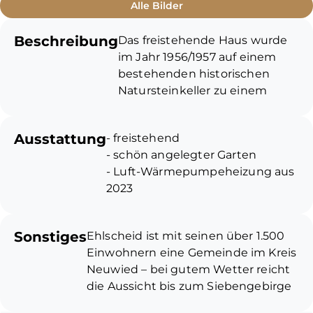
Alle Bilder
Beschreibung
Das freistehende Haus wurde
im Jahr 1956/1957 auf einem
bestehenden historischen
Natursteinkeller zu einem
großzügigen Wohnhaus
wiederaufgebaut und im Jahr
Ausstattung
- freistehend
1976 erweitert. Die gesamte
- schön angelegter Garten
Wohnfläche der Immobilie
- Luft-Wärmepumpeheizung aus
umfasst ca. 257 m². Ca. 60 m²
2023
davon beinhalten die im Jahr
- Dach von Wohnhaus und
2014 sanierte
Garage aus 2012
Einliegerwohnung, die Sie über
Sonstiges
Ehlscheid ist mit seinen über 1.500
- Doppelgarage mit Dachboden
einen separaten Eingang
Einwohnern eine Gemeinde im Kreis
- sanierte Einliegerwohnung mit
erreichen. Die lichtdurchflutete
Neuwied – bei gutem Wetter reicht
separatem Eingang und Zähler
2-Zimmer-Wohnung ist mit
die Aussicht bis zum Siebengebirge
- größtenteils doppelverglaste
einer Einbauküche aus dem
und bis zur Festung Ehrenbreitstein
Kunststofffenster aus 2007
Jahr 2023 und einem