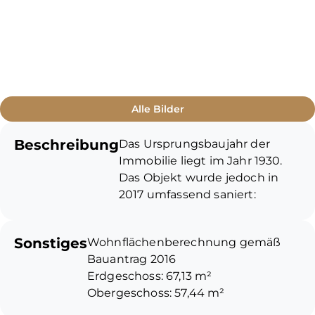
Alle Bilder
Beschreibung
Das Ursprungsbaujahr der
Immobilie liegt im Jahr 1930.
Das Objekt wurde jedoch in
2017 umfassend saniert:
Fassade im OG und DG
gedämmt, neue
Sonstiges
Wohnflächenberechnung gemäß
Gaszentralheizung mit
Bauantrag 2016
Solarunterstützung, neue
Erdgeschoss: 67,13 m²
Sanitäreinrichtungen, neue
Obergeschoss: 57,44 m²
Fenster und neue Böden. Die
Dachgeschoss: 53,82 m²
gesamte Innenausstattung