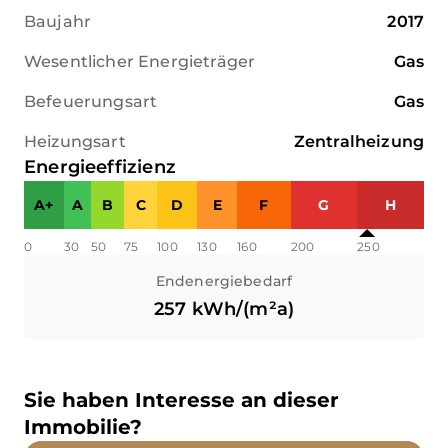
Baujahr
2017
Wesentlicher Energieträger
Gas
Befeuerungsart
Gas
Heizungsart
Zentralheizung
Energieeffizienz
A+
A
B
C
D
E
F
G
H
0
30
50
75
100
130
160
200
250
Endenergiebedarf
257
kWh/(m²a)
Sie haben Interesse an dieser
Immobilie?