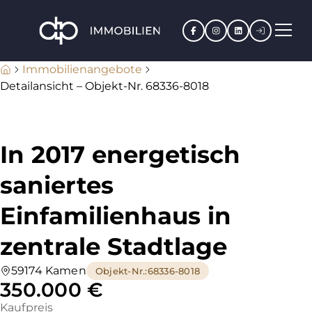
Facebook
Instagram
LinkedIn
Kundenpo
Immobilienangebote
Detailansicht – Objekt-Nr. 68336-8018
In 2017 energetisch
saniertes
Einfamilienhaus in
zentrale Stadtlage
59174 Kamen
Objekt-Nr.
:
68336-8018
350.000 €
Kaufpreis