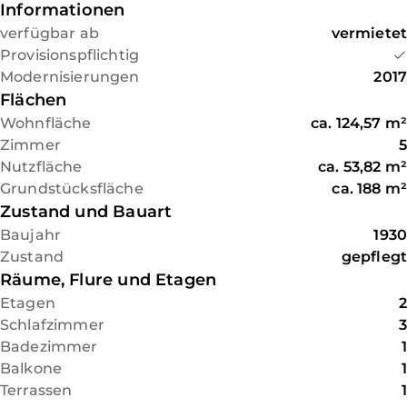
Im Obergeschoss befinden sich
Informationen
drei geräumige Schlafzimmer,
verfügbar ab
vermietet
die viel Platz bieten. Das
Provisionspflichtig
Badezimmer ist mit hellen
Modernisierungen
2017
Fliesen, einer Dusche und
Flächen
einem Fenster modern
Wohnfläche
ca.
124,57
m²
ausgestattet, was eine
Zimmer
5
angenehme Atmosphäre
Nutzfläche
ca.
53,82
m²
schafft. Der Dachboden bietet
Grundstücksfläche
ca.
188
m²
umfangreichen trockenen
Zustand und Bauart
Stauraum und zusätzliche
Baujahr
1930
Ausbaureserve. Ein Stellplatz
Zustand
gepflegt
und Nutzung der
Räume, Flure und Etagen
Fahrradgarage runden dieses
Etagen
2
Angebot ab. Aktuell ist das
Schlafzimmer
3
Haus vermietet.
Badezimmer
1
Balkone
1
Terrassen
1