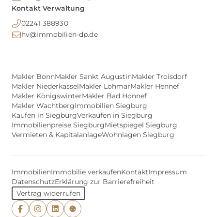
Kontakt Verwaltung
02241 388930
hv@immobilien-dp.de
Makler Bonn
Makler Sankt Augustin
Makler Troisdorf
Makler Niederkassel
Makler Lohmar
Makler Hennef
Makler Königswinter
Makler Bad Honnef
Makler Wachtberg
Immobilien Siegburg
Kaufen in Siegburg
Verkaufen in Siegburg
Immobilienpreise Siegburg
Mietspiegel Siegburg
Vermieten & Kapitalanlage
Wohnlagen Siegburg
Immobilien
Immobilie verkaufen
Kontakt
Impressum
Datenschutz
Erklärung zur Barrierefreiheit
Vertrag widerrufen
Facebook
Instagram
LinkedIn
Cookie-Einstellungen