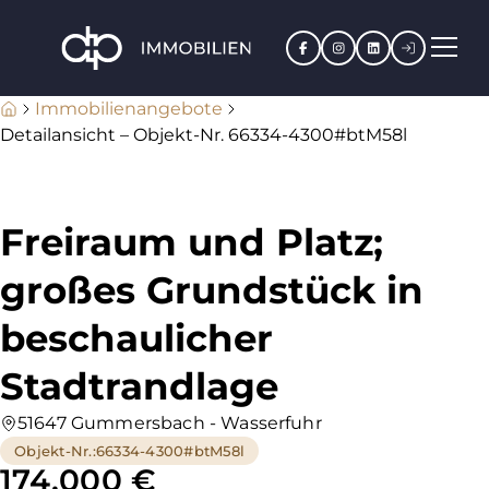
Facebook
Instagram
LinkedIn
Kundenpo
Immobilienangebote
Detailansicht – Objekt-Nr. 66334-4300#btM58l
Freiraum und Platz;
großes Grundstück in
beschaulicher
Stadtrandlage
51647 Gummersbach - Wasserfuhr
Objekt-Nr.
:
66334-4300#btM58l
174.000 €