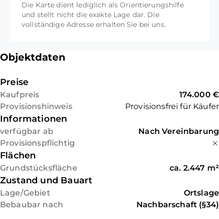
Die Karte dient lediglich als Orientierungshilfe
"Gummersbach/Wiehl" schnell erreichbar.
Straßenfront: ca. 43 m,
und stellt nicht die exakte Lage dar. Die
Topografie: Hanglage.
vollständige Adresse erhalten Sie bei uns.
Objektdaten
Preise
Kaufpreis
174.000 €
Provisionshinweis
Provisionsfrei für Käufer
Informationen
verfügbar ab
Nach Vereinbarung
Provisionspflichtig
Flächen
Grundstücksfläche
ca.
2.447
m²
Zustand und Bauart
Lage/Gebiet
Ortslage
Bebaubar nach
Nachbarschaft (§34)