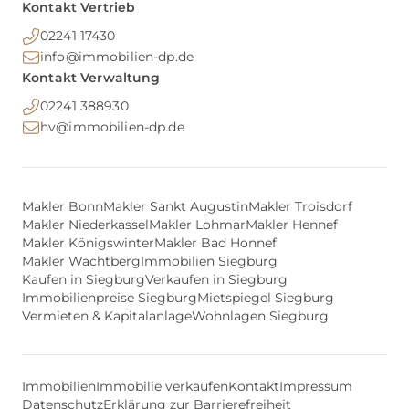
Kontakt Vertrieb
02241 17430
info@immobilien-dp.de
Kontakt Verwaltung
02241 388930
hv@immobilien-dp.de
Makler Bonn
Makler Sankt Augustin
Makler Troisdorf
Makler Niederkassel
Makler Lohmar
Makler Hennef
Makler Königswinter
Makler Bad Honnef
Makler Wachtberg
Immobilien Siegburg
Kaufen in Siegburg
Verkaufen in Siegburg
Immobilienpreise Siegburg
Mietspiegel Siegburg
Vermieten & Kapitalanlage
Wohnlagen Siegburg
Immobilien
Immobilie verkaufen
Kontakt
Impressum
Datenschutz
Erklärung zur Barrierefreiheit