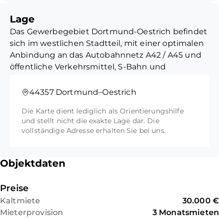
Energieausweis: in Vorbereitung!
Lage
Stellplätze: EUR 5.029,00
Das Gewerbegebiet Dortmund-Oestrich befindet
sich im westlichen Stadtteil, mit einer optimalen
Anbindung an das Autobahnnetz A42 / A45 und
öffentliche Verkehrsmittel, S-Bahn und
Bushaltestelle in der Nähe. Das Grundstück ist
komplett eingefriedet, mit großer Toranlage,
44357 Dortmund–Oestrich
befestigter Hoffläche.
Die Karte dient lediglich als Orientierungshilfe
und stellt nicht die exakte Lage dar. Die
vollständige Adresse erhalten Sie bei uns.
Objektdaten
Preise
Kaltmiete
30.000 €
Mieterprovision
3 Monatsmieten