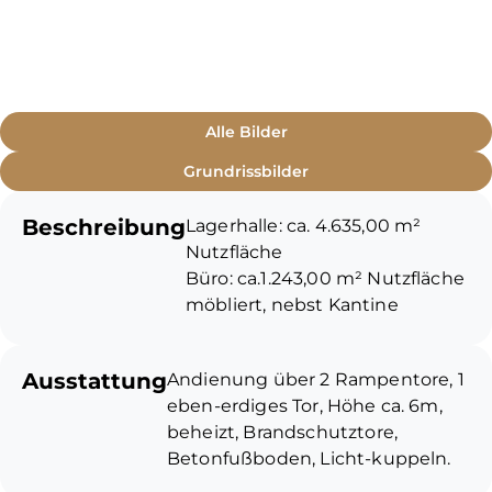
Alle Bilder
Grundrissbilder
Beschreibung
Lagerhalle: ca. 4.635,00 m²
Nutzfläche
Büro: ca.1.243,00 m² Nutzfläche
möbliert, nebst Kantine
Freifläche: ca. 15.000,00 m²
Nutzfläche kompl. mit
Ausstattung
Andienung über 2 Rampentore, 1
Verbundsteinpflaster belegt
eben-erdiges Tor, Höhe ca. 6m,
beheizt, Brandschutztore,
Miete: EUR 30.000,00 zzgl.
Betonfußboden, Licht-kuppeln.
6.676,00 Betriebskosten
Vorauszahlung, sowie MwSt.