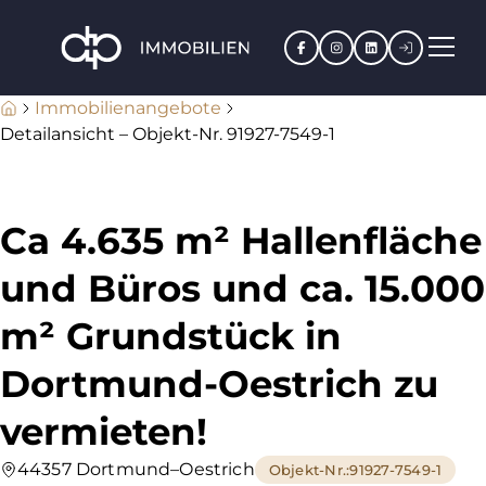
Facebook
Instagram
LinkedIn
Kundenpo
Immobilienangebote
Detailansicht – Objekt-Nr. 91927-7549-1
Ca 4.635 m² Hallenfläche
und Büros und ca. 15.000
m² Grundstück in
Dortmund-Oestrich zu
vermieten!
44357 Dortmund–Oestrich
Objekt-Nr.
:
91927-7549-1