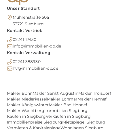
Unser Standort
Mühlenstraße 50a
53721
Siegburg
Kontakt Vertrieb
02241 17430
info@immobilien-dp.de
Kontakt Verwaltung
02241 388930
hv@immobilien-dp.de
Makler Bonn
Makler Sankt Augustin
Makler Troisdorf
Makler Niederkassel
Makler Lohmar
Makler Hennef
Makler Königswinter
Makler Bad Honnef
Makler Wachtberg
Immobilien Siegburg
Kaufen in Siegburg
Verkaufen in Siegburg
Immobilienpreise Siegburg
Mietspiegel Siegburg
Vermieten & Kapitalanlage
Wohnlagen Siegburg