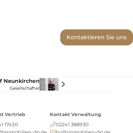
Kontaktieren Sie uns
f Neunkirchen
Gesellschafter
t Vertrieb
Kontakt Verwaltung
1 17430
02241 388930
o@immobilien-dp.de
hv@immobilien-dp.de