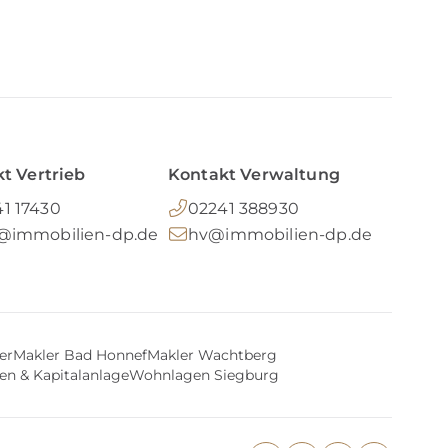
t Vertrieb
Kontakt Verwaltung
1 17430
02241 388930
o@immobilien-dp.de
hv@immobilien-dp.de
er
Makler Bad Honnef
Makler Wachtberg
en & Kapitalanlage
Wohnlagen Siegburg