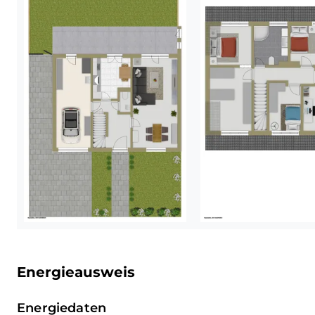
Keller ebenfalls bestens aufgestel
Fernwärme, wobei das Ausdehnung
bereits modernisiert wurden.
Abgerundet wird das attraktive 
Sicherheitskonzept. Sowohl die Ha
praktischerweise direkt in den Ga
hochwertige 3-Fachverriegelung. 
einer robusten Zusatzverriegelun
ausgestattet, sodass Sie und Ihre 
fühlen können. Nutzen Sie diese 
sich Ihr neues Familiendomizil in
Energieausweis
Energiedaten