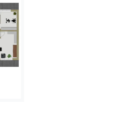
lt: Die Beheizung erfolgt über
sgefäß sowie der Rückspülfilter
Gesamtpaket durch ein herausragendes
ustüre als auch die Garagentüre, die
rten führt, verfügen über eine
Die bodentiefen Fenster sind zudem mit
g und einer extra Zusatzsicherung
Familie sich hier jederzeit rundum sicher
seltene Gelegenheit und schaffen Sie
 Hückelhoven!