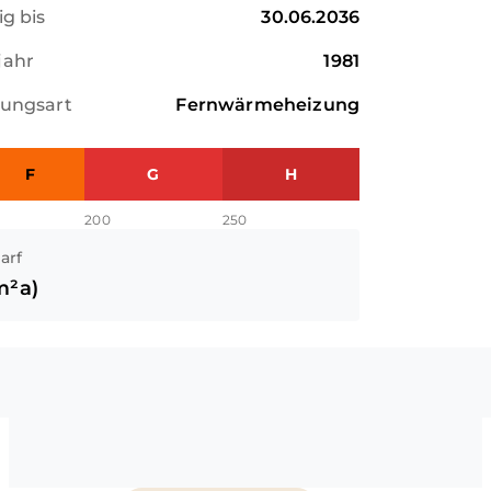
ig bis
30.06.2036
jahr
1981
zungsart
Fernwärmeheizung
F
G
H
200
250
arf
m²a)