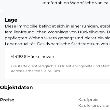
komfortablen Wohnfläche von ca. 
Terrassenfläche), die sich optimal
pflegeleichten, ca. 440 m² großen
Lage
gepflegte Zuhause viel Raum zur 
Diese Immobilie befindet sich in einer ruhigen, et
Augenmerk wurde hier auf das The
familienfreundlichen Wohnlage von Hückelhoven. Di
gelegt, was der Immobilie ein ru
gepflegten Wohnhäusern geprägt und bietet ein si
Lebensqualität. Das dynamische Stadtzentrum von 
Das Erdgeschoss empfängt Sie mi
entfernt und bietet eine hervorragende Infrastruktur
Raumstruktur. Vom zentralen Ei
hinaus geschätzt wird: Das beliebte Hückelhoven-C
praktischem Gäste-WC gelangen Si
41836 Hückelhoven
laden zum ausgiebigen Shoppen ein, während ein b
den einladenden, großzügigen Woh
Die Karte dient lediglich als Orientierungshilfe und stell
und Gastronomie alle Wünsche des täglichen Leben
sich über die gesamte Tiefe der 
Adresse erhalten Sie bei uns.
sämtliche Schulformen sind im Stadtgebiet schnell u
Stellmöglichkeiten für eine gemüt
ist die Lage ideal, da die Autobahnauffahrt zur A46 in
Familientafel. Direkt nebenan bef
die Wirtschaftszentren Mönchengladbach, Düsseld
Küche, die Platz für eine gemütlic
Objektdaten
Wer in der Freizeit den Ausgleich sucht, profitiert
Komfort im Alltag: Die großzügige
Naherholungsgebieten rund um die Rur und die Adolf
Hauses angebunden, sodass Sie d
Preise
Kaufpreis
im Grünen einladen. Eine Adresse, die entspannte
Wetter immer trockenen Fußes be
Käuferprovisio
verbindet.
Wege in die Küche bringen können