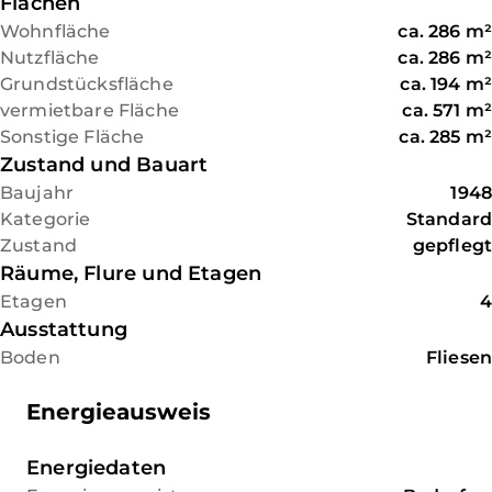
Flächen
Wohnfläche
ca.
286
m²
Nutzfläche
ca.
286
m²
Grundstücksfläche
ca.
194
m²
vermietbare Fläche
ca.
571
m²
Sonstige Fläche
ca.
285
m²
Zustand und Bauart
Baujahr
1948
Kategorie
Standard
Zustand
gepflegt
Räume, Flure und Etagen
Etagen
4
Ausstattung
Boden
Fliesen
Energieausweis
Energiedaten