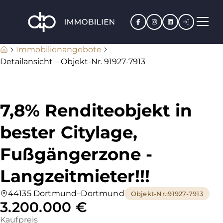
Facebook
Instagram
LinkedIn
Kundenpo
Immobilienangebote
Detailansicht – Objekt-Nr. 91927-7913
7,8% Renditeobjekt in
bester Citylage,
Fußgängerzone -
Langzeitmieter!!!
44135 Dortmund–Dortmund
Objekt-Nr.
:
91927-7913
3.200.000 €
Kaufpreis