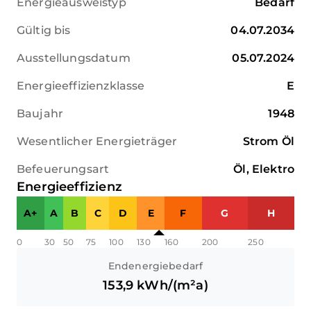
Energieausweistyp
Bedarf
Gültig bis
04.07.2034
Ausstellungsdatum
05.07.2024
Energieeffizienzklasse
E
Baujahr
1948
Wesentlicher Energieträger
Strom Öl
Befeuerungsart
Öl, Elektro
Energieeffizienz
A+
A
B
C
D
E
F
G
H
0
30
50
75
100
130
160
200
250
Endenergiebedarf
153,9
kWh/(m²a)