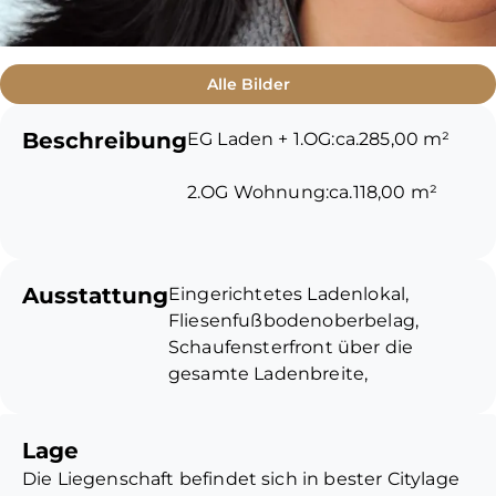
Alle Bilder
Beschreibung
EG Laden + 1.OG:ca.285,00 m²
2.OG Wohnung:ca.118,00 m²
3.OG Wohnung:ca.118,00 m²
Ausstattung
Eingerichtetes Ladenlokal,
DG Wohnung:ca.50,00 m²
Fliesenfußbodenoberbelag,
Schaufensterfront über die
Gesamtfläche:ca.571,00 m²
gesamte Ladenbreite,
abgehängte Decke, moderne
Ausstattung, Wohnungen
Mieteinnahmen: EUR
Lage
renovierungsbedürftig.
250.299,96 p.a. netto
Die Liegenschaft befindet sich in bester Citylage