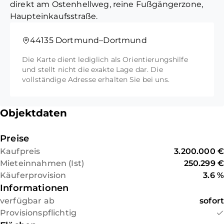
direkt am Ostenhellweg, reine Fußgängerzone,
Mietlaufzeit: Der Mieter (seit
Haupteinkaufsstraße.
2017) hat das gesamte Objekt
angemietet. Die
44135 Dortmund–Dortmund
Mietvertragsdauer läuft bis
2036 zzgl. Option.
Die Karte dient lediglich als Orientierungshilfe
und stellt nicht die exakte Lage dar. Die
Energieausweis:
vollständige Adresse erhalten Sie bei uns.
Nichtwohnteil:Bedarfsausweis,
Objektdaten
Heizöl, 113,8 kWh/(m²a) Wärme /
362,9 kWh/(m²a) Strom, BJ
Preise
1948, gültig 05.07.2024 bis
04.07.2034
Kaufpreis
3.200.000 €
Mieteinnahmen (Ist)
250.299 €
Wohnteil:Verbrauchsausweis,
Käuferprovision
3.6 %
Strom, 153,9 kWh/(m²*a), E, BJ
Informationen
1948, gültig 05.07.2024 bis
verfügbar ab
sofort
04.07.2034
Provisionspflichtig