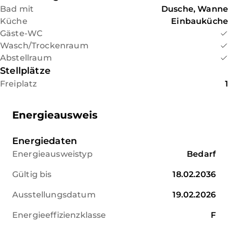
Bad mit
wurden auch waagerechte
Dusche, Wanne
Küche
Wasserleitungen erneuert und
Einbauküche
Gäste-WC
Heizkörper ergänzt, sodass ein
Wasch/Trockenraum
zeitgemäßer Komfort
Abstellraum
gewährleistet ist.
Stellplätze
Weitere Modernisierungen
Freiplatz
1
betreffen unter anderen den
Sicherungskasten (2022), die
Energieausweis
Wohnungseingangstür mit
Schall und Einbruchschutz
Energiedaten
sowie die Innentüren (ca.
Energieausweistyp
Bedarf
2020). Ergänzend wurden in
vielen Bereichen zusätzliche
Gültig bis
18.02.2036
Steckdosen installiert.
Ausstellungsdatum
19.02.2026
Die Wohnung befindet sich in
Energieeffizienzklasse
F
einem Mehrfamilienhaus aus