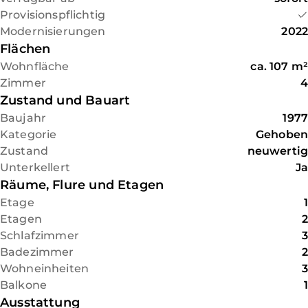
stimmiger Rückzugsort für den
Provisionspflichtig
Gerade bei jungen Familien aus Düsseldorf ist
Alltag.
Modernisierungen
2022
Schiefbahn zunehmend gefragt. Der Ort bietet
Flächen
die Ruhe und Überschaubarkeit, die in der Stadt
Die separate Küche wurde 2022
Wohnfläche
ca.
107
m²
oft fehlt, bei gleichzeitig sehr guter Anbindung.
erneuert und ist funktional
Zimmer
4
angelegt. Das angrenzende
Zustand und Bauart
Über die nahegelegenen Autobahnen A52 und
Esszimmer eröffnet zusätzliche
Baujahr
1977
A44 sind Düsseldorf, Krefeld und
Gestaltungsmöglichkeiten:
Kategorie
Gehoben
Mönchengladbach schnell erreichbar.
Eine Öffnung zum
Zustand
neuwertig
Wohnbereich ist grundsätzlich
Unterkellert
Ja
Schulen, Kindergärten und Freizeitmöglichkeiten
denkbar, ein entsprechendes
Räume, Flure und Etagen
befinden sich ebenfalls im direkten Umfeld und
Statikgutachten liegt bereits
Etage
1
unterstreichen die hohe Lebensqualität des
vor.
Etagen
2
Standorts.
Schlafzimmer
3
Die beiden Badezimmer
Badezimmer
2
Ein Wohnort, der Alltag und Lebensqualität auf
wurden 2021 umfassend
Wohneinheiten
3
angenehme Weise verbindet. Ruhig, gewachsen
modernisiert und verfügen
Balkone
1
und dennoch hervorragend angebunden.
über eine Dusche sowie eine
Ausstattung
Badewanne. In diesem Zuge