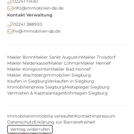
02241 17430
info@immobilien-dp.de
Kontakt Verwaltung
02241 388930
hv@immobilien-dp.de
Makler Bonn
Makler Sankt Augustin
Makler Troisdorf
Makler Niederkassel
Makler Lohmar
Makler Hennef
Makler Königswinter
Makler Bad Honnef
Makler Wachtberg
Immobilien Siegburg
Kaufen in Siegburg
Verkaufen in Siegburg
Immobilienpreise Siegburg
Mietspiegel Siegburg
Vermieten & Kapitalanlage
Wohnlagen Siegburg
Immobilien
Immobilie verkaufen
Kontakt
Impressum
Datenschutz
Erklärung zur Barrierefreiheit
Vertrag widerrufen