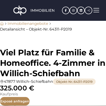
Facebook
Instagram
LinkedIn
Kundenpo
Immobilienangebote
Detailansicht – Objekt-Nr. 64311-P2019
Viel Platz für Familie &
Homeoffice. 4-Zimmer in
Willich-Schiefbahn
47877 Willich–Schiefbahn
Objekt-Nr.
:
64311-P2019
325.000 €
Kaufpreis
Exposé anfragen