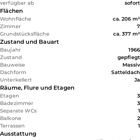
Hauses Platz.
verfügbar ab
sofort
und B49, sowie der ICE-Bahnhof
Flächen
Montabaur ermöglicht Pendlern das
Wohnfläche
ca.
206
m²
Erreichen von Köln und Frankfurt in
Zimmer
7
ca. 30 Minuten.
Grundstücksfläche
ca.
377
m²
Zustand und Bauart
Baujahr
1966
Zustand
gepflegt
Bauweise
Massiv
Dachform
Satteldach
Unterkellert
Ja
Räume, Flure und Etagen
Etagen
3
Badezimmer
3
Separate WCs
1
Balkone
2
Terrassen
1
Ausstattung