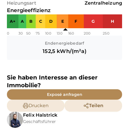
Heizungsart
Zentralheizung
Energieeffizienz
A+
A
B
C
D
E
F
G
H
0
30
50
75
100
130
160
200
250
Endenergiebedarf
152,5
kWh/(m²a)
Sie haben Interesse an dieser
Immobilie?
Exposé anfragen
Drucken
Teilen
Felix
Halstrick
Geschäftsführer