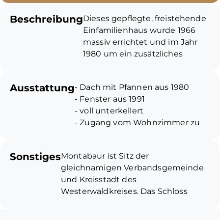
Beschreibung
Dieses gepflegte, freistehende
Einfamilienhaus wurde 1966
massiv errichtet und im Jahr
1980 um ein zusätzliches
Geschoss erweitert und verfügt
nun über ca. 206 m²
Ausstattung
- Dach mit Pfannen aus 1980
Wohnfläche. Das Grundstück
- Fenster aus 1991
hat eine Gesamtgröße von ca.
- voll unterkellert
377 m².
- Zugang vom Wohnzimmer zu
Im Erdgeschoss befinden sich
Terrasse und Garten
die Küche, das große
- Terrassenüberdachung 2024
Wohn-/Esszimmer mit Kamin
Sonstiges
Montabaur ist Sitz der
erneuert
und Zugang zur überdachten
gleichnamigen Verbandsgemeinde
- Gasheizung aus 2020
Terrasse sowie ein Badezimmer.
und Kreisstadt des
- Bäder teilweise erneuert
Das Obergeschoss bietet Ihnen
Westerwaldkreises. Das Schloss
- Stellplätze im Hof
drei weitere Räume, ein
Montabaur prägt das Stadtbild
- Glasfaseranschluss
Duschbad und einen kleinen
Montabaurs. Die Jüngsten können
Balkon.