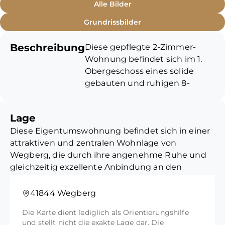
Alle Bilder
Grundrissbilder
Beschreibung
Diese gepflegte 2-Zimmer-
Wohnung befindet sich im 1.
Obergeschoss eines solide
gebauten und ruhigen 8-
Parteienhauses aus dem
Baujahr 1984. Mit einer
Lage
Wohnfläche von ca. 71 m²
Diese Eigentumswohnung befindet sich in einer
überzeugt die Immobilie durch
attraktiven und zentralen Wohnlage von
einen durchdachten Grundriss
Wegberg, die durch ihre angenehme Ruhe und
sowie helle und großzügige
gleichzeitig exzellente Anbindung an den
Räume. Besonders
Stadtkern besticht. Die Lage vereint den Charme
hervorzuheben ist, dass im Jahr
der „Mühlenstadt“ mit allen Vorzügen eines
2026 eine neue Gasheizung
41844 Wegberg
modernen, urbanen Lebensstils und bietet einen
verbaut wurde, was die
Die Karte dient lediglich als Orientierungshilfe
hohen Freizeitwert direkt vor der Haustür.
technische Ausstattung des
und stellt nicht die exakte Lage dar. Die