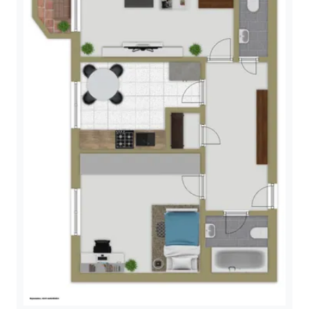
renditestarken Neuvermietung
zu aktuellen
Marktgegebenheiten. Bis zum
Auszug des Mieters beträgt die
jährliche Kaltmiete (ab dem
01.06.) insgesamt 5.520 € nach
erfolgter 15%iger
Mieterhöhung. Zusätzlich
gehört eine Garage zur
Immobilie, welche weitere
jährliche Einnahmen in Höhe
von 600 € generiert. Das
monatliche Hausgeld inklusive
Rücklagen beläuft sich auf ca.
300 €.
Die gepflegte Wohnanlage, die
solide Bauweise sowie die