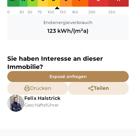
Gewähr übernommen.
0
30
50
75
100
130
160
200
250
Endenergieverbrauch
123
kWh/(m²a)
Sie haben Interesse an dieser
Immobilie?
Exposé anfragen
Drucken
Teilen
Felix
Halstrick
Geschäftsführer