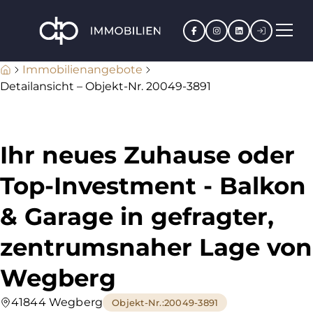
Facebook
Instagram
LinkedIn
Kundenpo
Immobilienangebote
Detailansicht – Objekt-Nr. 20049-3891
Ihr neues Zuhause oder
Top-Investment - Balkon
& Garage in gefragter,
zentrumsnaher Lage von
Wegberg
41844 Wegberg
Objekt-Nr.
:
20049-3891