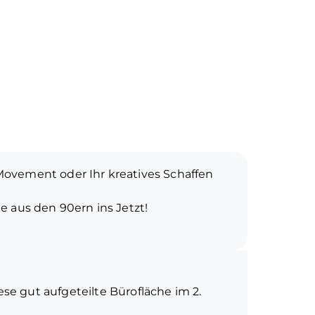
, Movement oder Ihr kreatives Schaffen
 aus den 90ern ins Jetzt!
ll noch den zweckmäßigen Charme der
r liegt deine Chance! Wir suchen keine
 setzen, sondern Visionäre, die ihren
e gut aufgeteilte Bürofläche im 2.
en wollen.