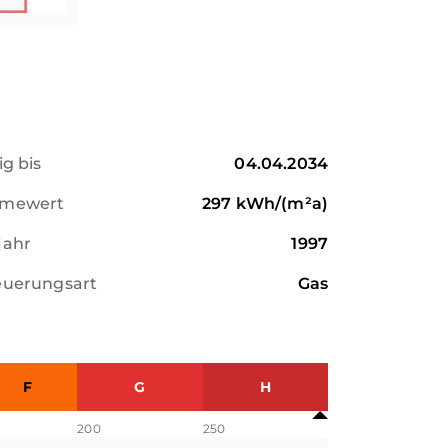
n weißer Kunststoffausführung mit
 Roll-läden ausgestattet. 2 WC-Anlagen
.
luss ist in Arbeit
ig bis
04.04.2034
mewert
297
kWh/(m²a)
jahr
1997
euerungsart
Gas
F
G
H
200
250