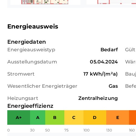
 Ausstattung: Die Fenster sind i
Isolierverglasung und praktischen
sind natürlich ebenfalls vorhanden
Energieausweis
 Zukunftssicher: Ein Glasfaseransch
Energiedaten
Energieausweistyp
Bedarf
Gült
Ausstellungsdatum
05.04.2024
Wär
Stromwert
17
kWh/(m²a)
Bau
Wesentlicher Energieträger
Gas
Bef
Heizungsart
Zentralheizung
Energieeffizienz
A+
A
B
C
D
E
0
30
50
75
100
130
160