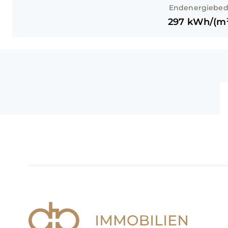
Endenergiebed
297
kWh/(m²