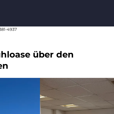
3381-4937
ühloase über den
en