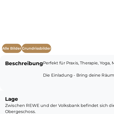
Alle Bilder
Grundrissbilder
Beschreibung
Perfekt für Praxis, Therapie, Yoga
Die Einladung - Bring deine Räume
Ja, die Räume verströmen aktue
späten 90er-Jahre. Aber genau hie
Lage
Mieter, die sich ins gemachte Nest
Zwischen REWE und der Volksbank befindet sich dies
Räumen eine eigene Seele schenk
Obergeschoss.