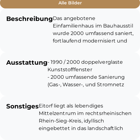
Alle Bilder
Beschreibung
Das angebotene
Einfamilienhaus im Bauhausstil
wurde 2000 umfassend saniert,
fortlaufend modernisiert und
gut gepflegt. Mit den ca. 143
m² Wohnfläche, 693 m²
Ausstattung
- 1990 / 2000 doppelverglaste
Grundstück, dem herrlichen
Kunststofffenster
Garten samt hölzernem
- 2000 umfassende Sanierung
Gartenhaus und einem
(Gas-, Wasser-, und Stromnetz
eigenen Stellplatz eignet sich
komplett erneuert)
die Immobilie ideal für Familien
- 2000 Trockenlegung rund um
und Paare. Eine gute
Sonstiges
Eitorf liegt als lebendiges
das Gebäude, Drainage,
Anbindung ist durch den
Mittelzentrum im rechtsrheinischen
Erneuerung des
fußläufig erreichbaren Bahnhof
Rhein-Sieg-Kreis, idyllisch
Eingangsbereichs
garantiert.
eingebettet in das landschaftlich
- 2004 Neuer Estrich und
reizvolle Siegtal zwischen
Fliesenboden im gesamten
Im Erdgeschoss sind Wohn-