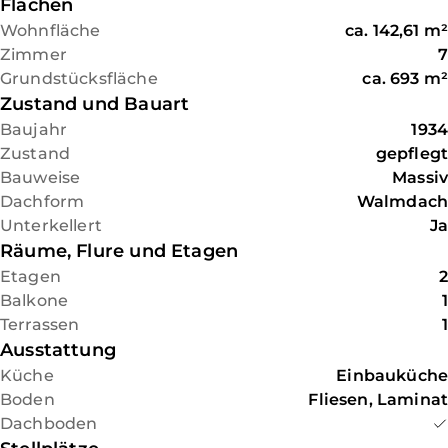
Dachgeschoss werden als Büro
Flächen
und Hobbyraum genutzt,
Wohnfläche
ca.
142,61
m²
zählen aber nicht zur offiziellen
Zimmer
7
Wohnfläche. Die 2025
Grundstücksfläche
ca.
693
m²
erneuerte Brennwertheizung
Zustand und Bauart
ist für eine hybride Kopplung
Baujahr
1934
mit einer Wärmepumpe
Zustand
gepflegt
ausgelegt.
Bauweise
Massiv
Dachform
Walmdach
Unterkellert
Ja
Räume, Flure und Etagen
Etagen
2
Balkone
1
Terrassen
1
Ausstattung
Küche
Einbauküche
Boden
Fliesen, Laminat
Dachboden