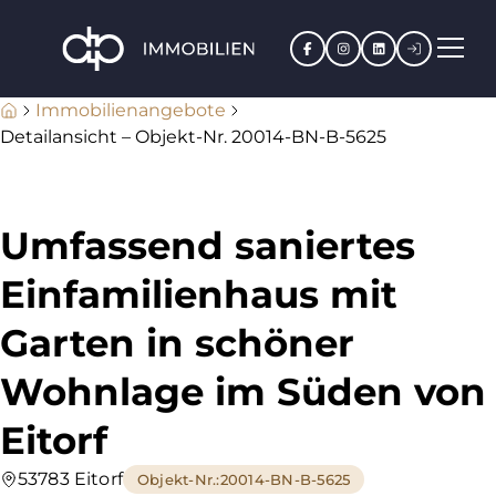
Facebook
Instagram
LinkedIn
Kundenpo
Immobilienangebote
Detailansicht – Objekt-Nr. 20014-BN-B-5625
Umfassend saniertes
Einfamilienhaus mit
Garten in schöner
Wohnlage im Süden von
Eitorf
53783 Eitorf
Objekt-Nr.
:
20014-BN-B-5625