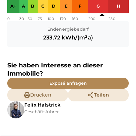
A+
A
B
C
D
E
F
G
H
0
30
50
75
100
130
160
200
250
Endenergiebedarf
233,72
kWh/(m²a)
Sie haben Interesse an dieser
Immobilie?
Exposé anfragen
Drucken
Teilen
Felix
Halstrick
Geschäftsführer