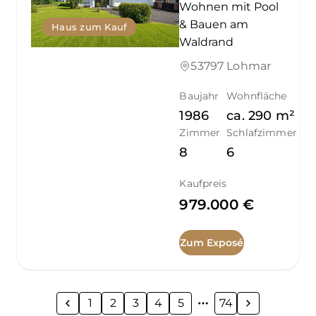
Wohnen mit Pool
& Bauen am
Haus zum Kauf
Waldrand
53797 Lohmar
Baujahr
Wohnfläche
1986
ca.
290
m²
Zimmer
Schlafzimmer
8
6
Kaufpreis
979.000 €
Zum Exposé
1
2
3
4
5
74