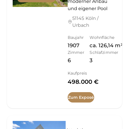
moderner Anbau
und eigener Pool
51145 Köln /
Urbach
Baujahr
Wohnfläche
1907
ca.
126,14
m²
Zimmer
Schlafzimmer
6
3
Kaufpreis
498.000 €
Zum Exposé