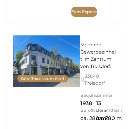
Zum Exposé
Moderne
Gewerbeeinhei
t im Zentrum
von Troisdorf.
53840
Büro/Praxis zum Kauf
Troisdorf
Baujahr
Zimmer
1938
13
Bürofläche
Gesamtfläche
ca.
280
ca.
m²
280
m²