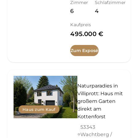
Zimmer
Schlafzimmer
6
4
Kaufpreis
495.000 €
Zum Exposé
Naturparadies in
Villiprott: Haus mit
großem Garten
direkt am
Haus zum Kauf
Kottenforst
53343
Wachtberg /