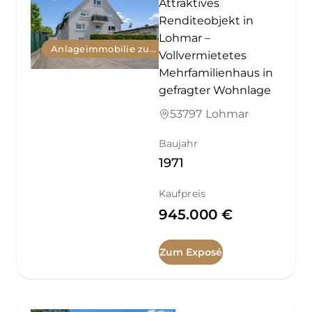
Attraktives
Renditeobjekt in
Lohmar –
Anlageimmobilie zum Kauf
Vollvermietetes
Mehrfamilienhaus in
gefragter Wohnlage
53797 Lohmar
Baujahr
1971
Kaufpreis
945.000 €
Zum Exposé