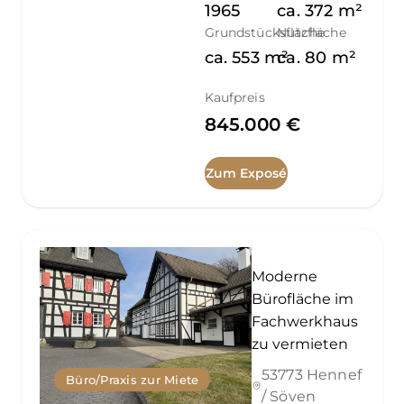
1965
ca.
372
m²
Grundstücksfläche
Nutzfläche
ca.
553
m²
ca.
80
m²
Kaufpreis
845.000 €
Zum Exposé
Moderne
Bürofläche im
Fachwerkhaus
zu vermieten
53773 Hennef
Büro/Praxis zur Miete
/ Söven