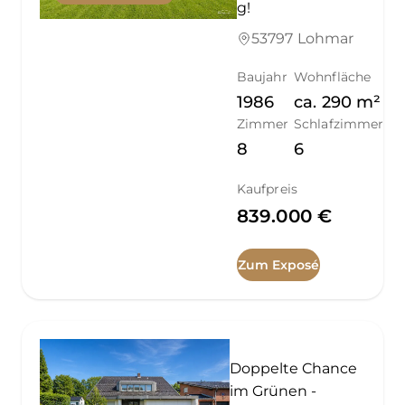
g!
53797 Lohmar
Baujahr
Wohnfläche
1986
ca.
290
m²
Zimmer
Schlafzimmer
8
6
Kaufpreis
839.000 €
Zum Exposé
Doppelte Chance
im Grünen -