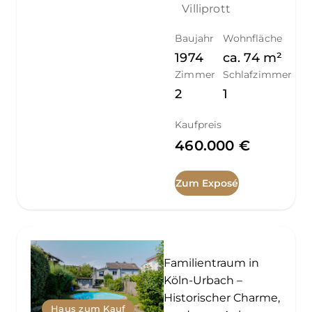
Villiprott
Baujahr
Wohnfläche
1974
ca.
74
m²
Zimmer
Schlafzimmer
2
1
Kaufpreis
460.000 €
Zum Exposé
Familientraum in
Köln-Urbach –
Historischer Charme,
Haus zum Kauf