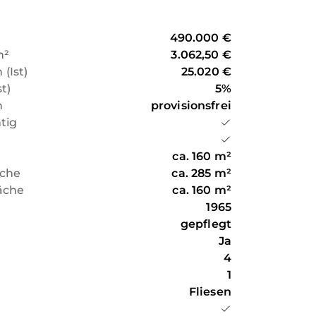
sch Gladbach-Schildgen bzw.
490.000 €
S-Bahn in 20 Minuten am Kölner
m²
3.062,50 €
l in der Kölner Innenstadt.
(Ist)
25.020 €
t)
5
%
n
provisionsfrei
htig
ca.
160
m²
äche
ca.
285
m²
äche
ca.
160
m²
1965
gepflegt
Ja
n
4
1
Fliesen