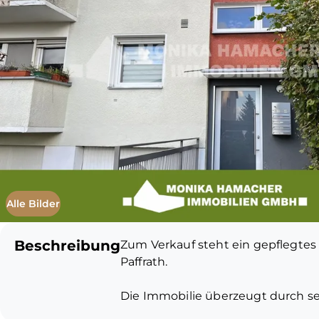
Alle Bilder
Beschreibung
Zum Verkauf steht ein gepflegtes
Paffrath.
Die Immobilie überzeugt durch s
stets lückenlose und stabile Miets