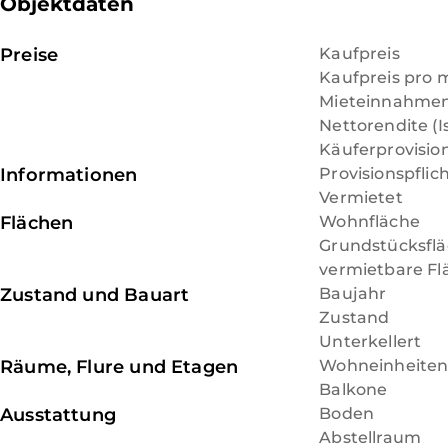
Objektdaten
Ebenso bestehen gute Busverbindungen nach Bergi
Leverkusen.
Preise
Kaufpreis
Vom Bergisch Gladbacher Zentrum ist man mit der 
Kaufpreis pro 
Hauptbahnhof; mit dem PKW ist man ebenfalls schnel
Mieteinnahmen 
Nettorendite (Is
Käuferprovisio
Informationen
Provisionspflic
Vermietet
Flächen
Wohnfläche
Grundstücksfl
vermietbare Fl
Zustand und Bauart
Baujahr
Zustand
Unterkellert
Räume, Flure und Etagen
Wohneinheite
Balkone
Ausstattung
Boden
Abstellraum