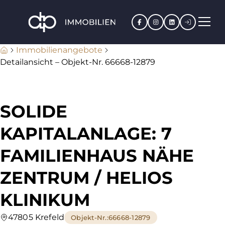
Facebook
Instagram
LinkedIn
Kundenpo
Immobilienangebote
Detailansicht – Objekt-Nr. 66668-12879
SOLIDE
KAPITALANLAGE: 7
FAMILIENHAUS NÄHE
ZENTRUM / HELIOS
KLINIKUM
47805 Krefeld
Objekt-Nr.
:
66668-12879