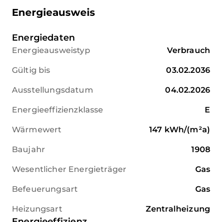
Energieausweis
Jahres-Nettomieteinnahme
44.400,00 Euro zzgl. 13.680,00
Energiedaten
Euro Betriebskosten = Jahres-
Energieausweistyp
Verbrauch
Bruttomiete 58.080,00 Euro
Gültig bis
03.02.2036
Ausstellungsdatum
04.02.2026
Energieeffizienzklasse
E
Wärmewert
147
kWh/(m²a)
Baujahr
1908
Wesentlicher Energieträger
Gas
Befeuerungsart
Gas
Heizungsart
Zentralheizung
Energieeffizienz