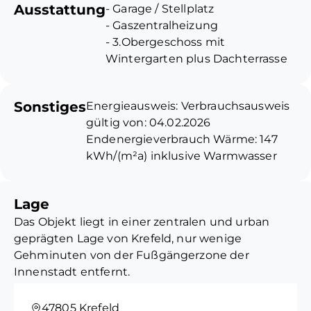
Ausstattung
- Garage / Stellplatz
erzielt derzeit eine jährliche
- Gaszentralheizung
Nettomieteeinnahme von
- 3.Obergeschoss mit
44.400,00 Euro. Damit bietet
Wintergarten plus Dachterrasse
die Immobilie von Beginn an
- 3.Obergeschoss als
planbare Einnahmen ohne
Eigentümerwohnung möglich
Leerstandsrisiko.
Sonstiges
Energieausweis: Verbrauchsausweis
gültig von: 04.02.2026
Das Gebäude umfasst sieben
Endenergieverbrauch Wärme: 147
Wohneinheiten mit
kWh/(m²a) inklusive Warmwasser
funktionalen, gut vermietbaren
Wesentliche Energieträger Heizung:
Grundrissen. Die Struktur
Befeuerung Gas
eignet sich ideal für eine breite
Lage
Energieeffizienzklasse: E
Mieterzielgruppe und sorgt
Das Objekt liegt in einer zentralen und urban
Baujahr: 1908
damit für eine stabile
geprägten Lage von Krefeld, nur wenige
Vermietbarkeit. Die
Gehminuten von der Fußgängerzone der
kontinuierliche Nutzung aller
Innenstadt entfernt.
Einheiten unterstreicht die
Attraktivität des Standorts
In unmittelbarer Nähe befinden sich
47805 Krefeld