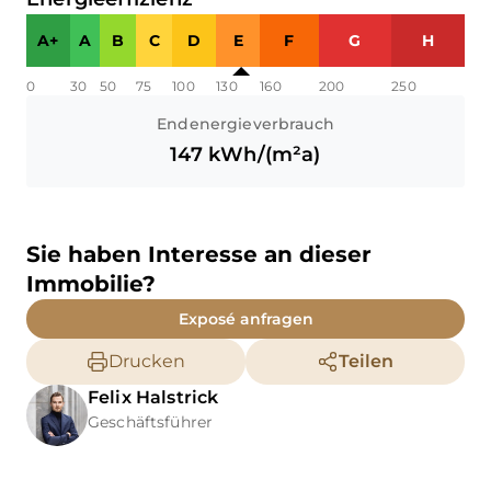
A+
A
B
C
D
E
F
G
H
0
30
50
75
100
130
160
200
250
Endenergieverbrauch
147
kWh/(m²a)
Sie haben Interesse an dieser
Immobilie?
Exposé anfragen
Drucken
Teilen
Felix
Halstrick
Geschäftsführer