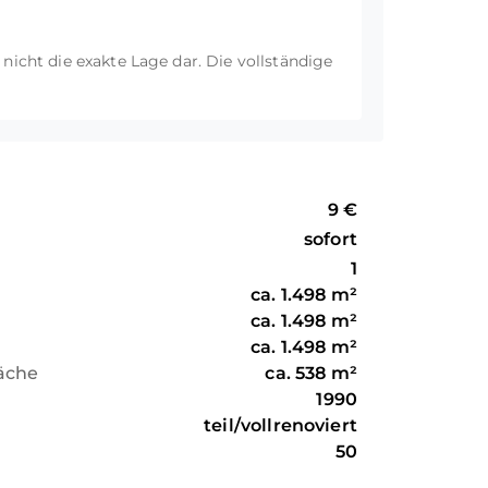
t nicht die exakte Lage dar. Die vollständige
9 €
sofort
1
ca.
1.498
m²
ca.
1.498
m²
ca.
1.498
m²
läche
ca.
538
m²
1990
teil/vollrenoviert
50