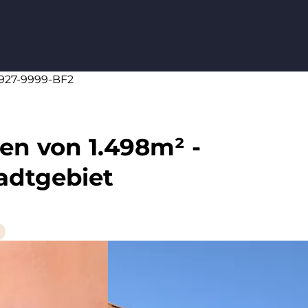
91927-9999-BF2
hen von 1.498m² -
adtgebiet