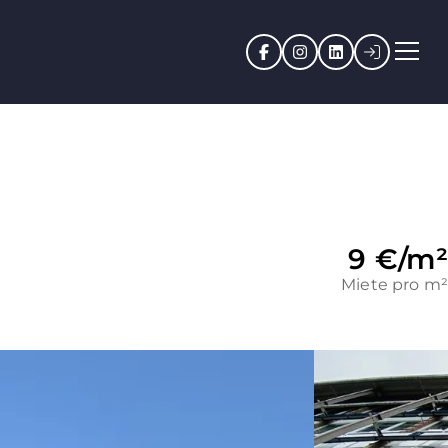
Facebook
Instagram
LinkedIn
Kundenpo
9 €
/
m²
Miete pro m²