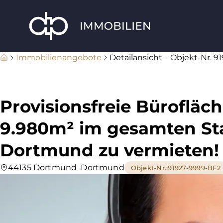
Immobilienangebote
Detailansicht – Objekt-Nr. 
Provisionsfreie Bürofläc
9.980m² im gesamten St
Dortmund zu vermieten!
44135 Dortmund–Dortmund
Objekt-Nr.
:
91927-9999-BF2