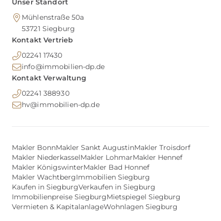
Unser Standort
der Erneuerung der
Mühlenstraße 50a
Dacheindeckung samt Rinnen
53721
Siegburg
(ca. 1992) und dem Austausch
Kontakt Vertrieb
der Leitungen wurden auch
02241 17430
die Fenster, Rollläden sowie die
info@immobilien-dp.de
Türen zum Hof hochwertig
Kontakt Verwaltung
modernisiert (ca. 2007). Im Jahr
02241 388930
2018 wurden zudem alle
hv@immobilien-dp.de
Räume frisch gestrichen,
teilweise neu tapeziert und die
Böden sowie Zargen
aufwendig aufbereitet. Dieses
Makler Bonn
Makler Sankt Augustin
Makler Troisdorf
Haus ist eine seltene
Makler Niederkassel
Makler Lohmar
Makler Hennef
Gelegenheit, ein
Makler Königswinter
Makler Bad Honnef
einzugsbereites, solides
Makler Wachtberg
Immobilien Siegburg
Kaufen in Siegburg
Verkaufen in Siegburg
Zuhause mit fantastischem
Immobilienpreise Siegburg
Mietspiegel Siegburg
Platzangebot und
Vermieten & Kapitalanlage
Wohnlagen Siegburg
zukunftsorientierter PV-Anlage