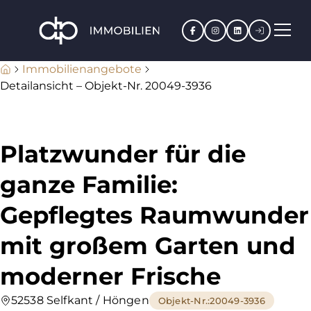
Facebook
Instagram
LinkedIn
Kundenpo
Immobilienangebote
Detailansicht – Objekt-Nr. 20049-3936
Platzwunder für die
ganze Familie:
Gepflegtes Raumwunder
mit großem Garten und
moderner Frische
52538 Selfkant / Höngen
Objekt-Nr.
:
20049-3936