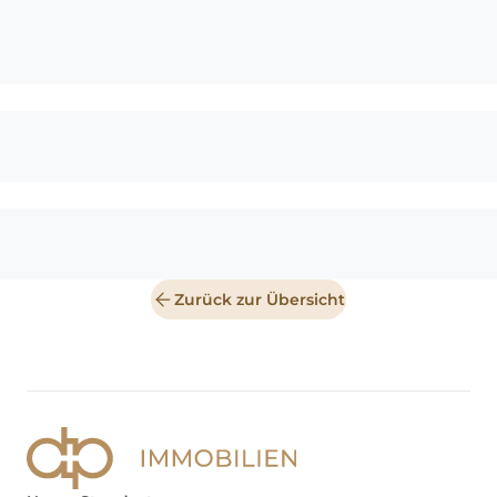
sichert den reibungslosen
Ablauf am Morgen und bietet
den Bewohnern der oberen
Ebene vollen Komfort.
Zusätzlichen, äußerst
praktischen Stauraum für
Vorräte und Hobbys bietet der
Keller des Hauses, in dem auch
die Haustechnik untergebracht
ist.
Zurück zur Übersicht
Die Immobilie präsentiert sich
in einem bemerkenswert
gepflegten und
modernisierten Zustand, da in
den vergangenen Jahren
umfassende
Sanierungsarbeiten
durchgeführt wurden. Neben