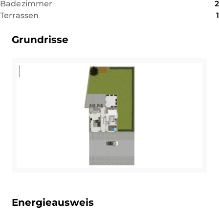
Badezimmer
2
einem im Jahr 2018 komplett
Terrassen
1
modernisierten Tageslichtbad
mit Dusche bildet der
Grundrisse
gemütliche Koch- und
Essbereich das gesellige
Zentrum für die Familie.
Getrennt davon lädt das
separate Wohnzimmer zu
entspannten Stunden ein. Hier
sorgt ein hochwertiger
Massivholzboden aus echten
Eichendielen in Kombination
mit einem gemütlichen Kamin
für eine besonders behagliche,
edle Atmosphäre und wohlige
Wärme an kalten Tagen. Das
Erdgeschoss öffnet sich direkt
Energieausweis
zum Außenbereich hin: Eine
große, überdachte Terrasse