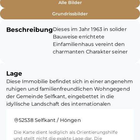
Alle Bilder
Grundrissbilder
Beschreibung
Dieses im Jahr 1963 in solider
Bauweise errichtete
Einfamilienhaus vereint den
charmanten Charakter seiner
Epoche mit kontinuierlicher
Pflege und moderner,
Lage
nachhaltiger Technik. Mit einer
Diese Immobilie befindet sich in einer angenehm
großzügigen Wohnfläche von
ruhigen und familienfreundlichen Wohngegend
ca. 129 m², die sich perfekt auf
der Gemeinde Selfkant, eingebettet in die
zwei voll ausgebildete Etagen
idyllische Landschaft des internationalen
und insgesamt 6 Zimmer
Naturparks Maas-Schwalm-Nette. Die direkte
verteilt, bietet dieses Haus
Nachbarschaft zeichnet sich durch eine
außergewöhnlich viel
52538 Selfkant / Höngen
gepflegte Wohnbebauung und ein grünes
Flexibilität. Unterstützt durch
Die Karte dient lediglich als Orientierungshilfe
Umfeld aus, das viel Privatsphäre und eine hohe
eine Photovoltaikanlage zur
und stellt nicht die exakte Lage dar. Die