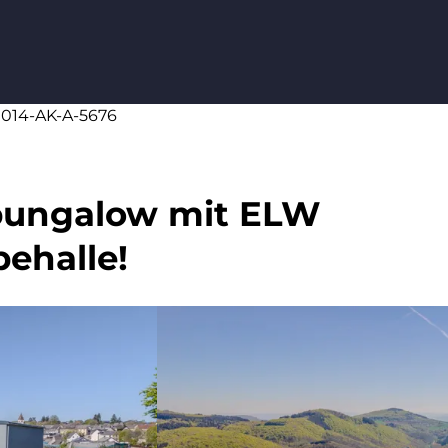
20014-AK-A-5676
bungalow mit ELW
behalle!