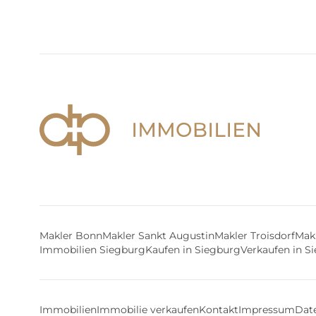
Makler Bonn
Makler Sankt Augustin
Makler Troisdorf
Makl
Immobilien Siegburg
Kaufen in Siegburg
Verkaufen in S
Immobilien
Immobilie verkaufen
Kontakt
Impressum
Dat