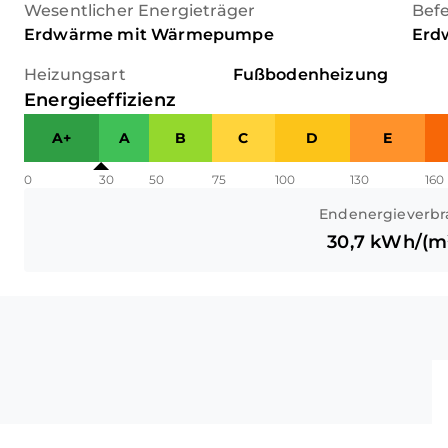
Wesentlicher Energieträger
Bef
Erdwärme mit Wärmepumpe
Erd
Heizungsart
Fußbodenheizung
Energieeffizienz
A+
A
B
C
D
E
0
30
50
75
100
130
160
Endenergieverbr
30,7
kWh/(m