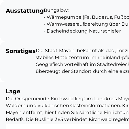
Einliegerwohnung (vermietet) genu
Ausstattung
Bungalow:
mit baulichem Aufwand direkt in 
- Wärmepumpe (Fa. Buderus, Fußb
die Wohnfläche deutlich zu vergr
- Warmwasseraufbereitung über Dur
- Dacheindeckung Naturschiefer
Direkt nebenan befinden sich eine
- Kunststofffenster, dreifachverglast
Baumaterialien sowie ein Verwaltu
aktuell vom Eigentümer genutzt 
Sonstiges
Die Stadt Mayen, bekannt als das „Tor zur 
übernommen werden. Nutzen Sie 
stabiles Mittelzentrum im rheinland-pf
Wohnen und beruflichen Erfolg ef
Geografisch vorteilhaft im Städtedreiec
vereinen.
überzeugt der Standort durch eine exzel
Anbindung an die Autobahnen A48 und
B262 ist eine schnelle Erreichbarkeit 
Lage
gewährleistet. Mayen verfügt über zwe
Die Ortsgemeinde Kirchwald liegt im Landkreis Maye
RB 38 bietet direkte Verbindungen nac
Wäldern und vulkanischen Gesteinsformationen. Kirc
schnellen Anschlüssen an den Fernverke
Mayen entfernt, hier finden Sie sämtliche Einricht
Mayen alle Schulformen: mehrere Grun
Bedarfs. Die Buslinie 385 verbindet Kirchwald rege
Realschule plus sowie eine berufsbild
Autobahnen A48 und A61 sind in etwa 15 Minuten err
ist die Hochschule für Finanzen Rheinla