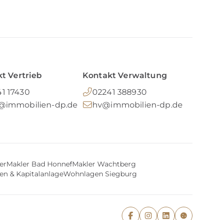
t Vertrieb
Kontakt Verwaltung
1 17430
02241 388930
o@immobilien-dp.de
hv@immobilien-dp.de
er
Makler Bad Honnef
Makler Wachtberg
en & Kapitalanlage
Wohnlagen Siegburg