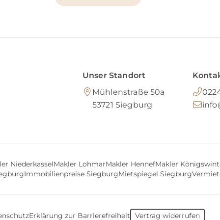
Unser Standort
Kontak
Mühlenstraße 50a
0224
53721
Siegburg
inf
er Niederkassel
Makler Lohmar
Makler Hennef
Makler Königswint
iegburg
Immobilienpreise Siegburg
Mietspiegel Siegburg
Vermiet
enschutz
Erklärung zur Barrierefreiheit
Vertrag widerrufen