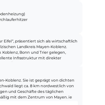
tzt. Bei Bedarf lässt sich dieser Bereich
die untere Wohneinheit integrieren, um
odenheizung)
ößern.
chlauferhitzer
 großzügige Lagerhalle für
ngs- und Sozialtrakt. Die Lagerhalle wird
und kann nach Absprache nahtlos
Eifel“, präsentiert sich als wirtschaftlich
diese seltene Gelegenheit, modernes
älzischen Landkreis Mayen-Koblenz.
fizient auf einem Grundstück zu
k Koblenz, Bonn und Trier gelegen,
lente Infrastruktur mit direkter
 A61. Über die Bundesstraßen B258 und
der umliegenden Wirtschaftszentren
i Bahnhöfe und die Regionalbahn-Linie
n-Koblenz. Sie ist geprägt von dichten
h Andernach und Kaisersesch, mit
hwald liegt ca. 8 km nordwestlich von
hr in Koblenz. Als Schulstadt bietet
ungen und Geschäfte des täglichen
dschulen, zwei Gymnasien, eine
lmäßig mit dem Zentrum von Mayen. ie
ende Schule. Besonders hervorzuheben
eichbar, was Kirchwald für Pendler nach
nd-Pfalz.