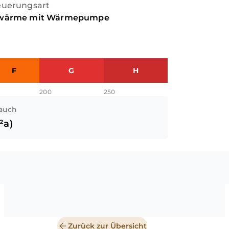
euerungsart
wärme mit Wärmepumpe
F
G
H
200
250
auch
²a)
Zurück zur Übersicht