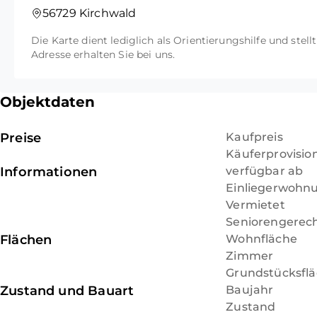
Koblenz oder Bonn attraktiv macht. Im Ort selbst be
56729 Kirchwald
Grundschule sowie verschiedene Vereine. Kirchwald
Die Karte dient lediglich als Orientierungshilfe und stell
Glasfaseranschlüssen ausgestattet, was modernes Hom
Adresse erhalten Sie bei uns.
ermöglicht.
Objektdaten
Preise
Kaufpreis
Käuferprovisio
Informationen
verfügbar ab
Einliegerwohn
Vermietet
Seniorengerec
Flächen
Wohnfläche
Zimmer
Grundstücksfl
Zustand und Bauart
Baujahr
Zustand