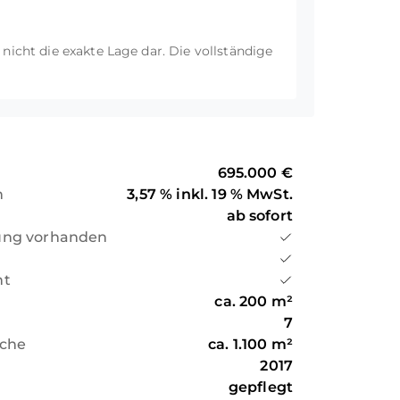
finden sich ein Kindergarten, eine
 ist heute weitestgehend mit
t nicht die exakte Lage dar. Die vollständige
e-Office in ländlicher Idylle
695.000 €
n
3,57 % inkl. 19 % MwSt.
ab sofort
ung vorhanden
ht
ca.
200
m²
7
äche
ca.
1.100
m²
2017
gepflegt