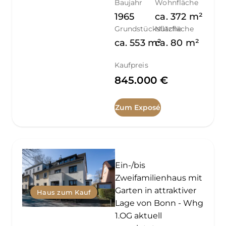
Baujahr
Wohnfläche
1965
ca.
372
m²
Grundstücksfläche
Nutzfläche
ca.
553
m²
ca.
80
m²
Kaufpreis
845.000 €
Zum Exposé
Ein-/bis
Zweifamilienhaus mit
Garten in attraktiver
Haus zum Kauf
Lage von Bonn - Whg
1.OG aktuell