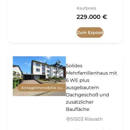
Kaufpreis
229.000 €
Zum Exposé
Solides
Mehrfamilienhaus mit
6 WE plus
ausgebautem
Anlageimmobilie zum Kauf
Dachgeschoß und
zusätzlicher
Baufläche
51503 Rösrath