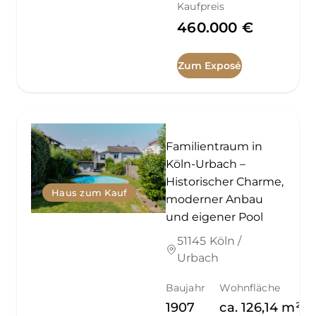
Kaufpreis
460.000 €
Zum Exposé
Familientraum in
Köln-Urbach –
Historischer Charme,
Haus zum Kauf
moderner Anbau
und eigener Pool
51145 Köln /
Urbach
Baujahr
Wohnfläche
1907
ca.
126,14
m²