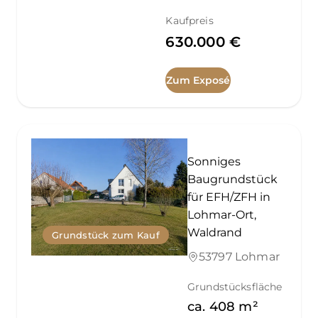
Kaufpreis
630.000 €
Zum Exposé
Sonniges
Baugrundstück
für EFH/ZFH in
Lohmar-Ort,
Waldrand
Grundstück zum Kauf
53797 Lohmar
Grundstücksfläche
ca.
408
m²