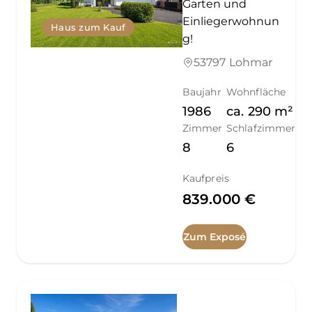
Garten und
Einliegerwohnun
Haus zum Kauf
g!
53797 Lohmar
Baujahr
Wohnfläche
1986
ca.
290
m²
Zimmer
Schlafzimmer
8
6
Kaufpreis
839.000 €
Zum Exposé