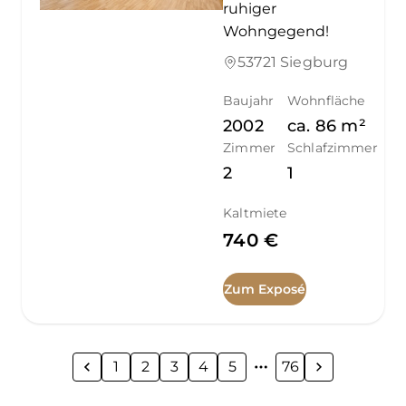
ruhiger
Wohngegend!
53721 Siegburg
Baujahr
Wohnfläche
2002
ca.
86
m²
Zimmer
Schlafzimmer
2
1
Kaltmiete
740 €
Zum Exposé
1
2
3
4
5
76