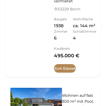
vermietet
53229 Bonn
Baujahr
Wohnfläche
1938
ca.
144
m²
Zimmer
Schlafzimmer
6
4
Kaufpreis
495.000 €
Zum Exposé
Wohnen auf fast
300 m² mit Pool,