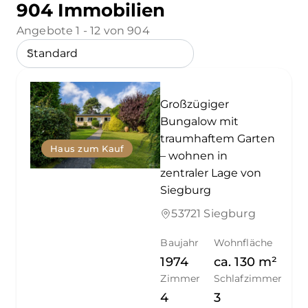
904 Immobilien
Angebote 1 - 12 von 904
Großzügiger
Bungalow mit
traumhaftem Garten
Haus zum Kauf
– wohnen in
zentraler Lage von
Siegburg
53721 Siegburg
Baujahr
Wohnfläche
1974
ca.
130
m²
Zimmer
Schlafzimmer
4
3