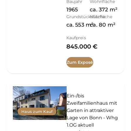
Baujahr
Wohnfläche
1965
ca.
372
m²
Grundstücksfläche
Nutzfläche
ca.
553
m²
ca.
80
m²
Kaufpreis
845.000 €
Zum Exposé
Ein-/bis
Zweifamilienhaus mit
Garten in attraktiver
Haus zum Kauf
Lage von Bonn - Whg
1.OG aktuell