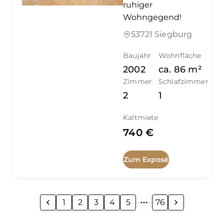
ruhiger
Wohngegend!
53721 Siegburg
Baujahr
Wohnfläche
2002
ca.
86
m²
Zimmer
Schlafzimmer
2
1
Kaltmiete
740 €
Zum Exposé
1
2
3
4
5
76