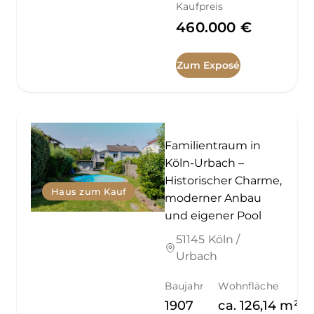
Kaufpreis
460.000 €
Zum Exposé
Familientraum in
Köln-Urbach –
Historischer Charme,
Haus zum Kauf
moderner Anbau
und eigener Pool
51145 Köln /
Urbach
Baujahr
Wohnfläche
1907
ca.
126,14
m²