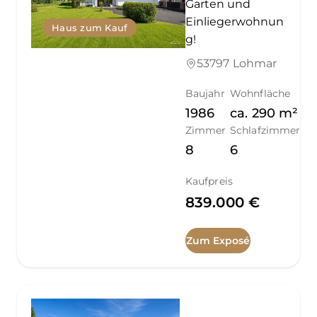
Garten und
Einliegerwohnun
Haus zum Kauf
g!
53797 Lohmar
Baujahr
Wohnfläche
1986
ca.
290
m²
Zimmer
Schlafzimmer
8
6
Kaufpreis
839.000 €
Zum Exposé