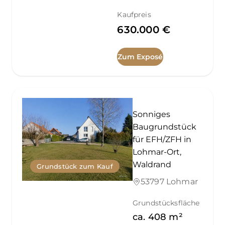
Kaufpreis
630.000 €
Zum Exposé
Sonniges
Baugrundstück
für EFH/ZFH in
Lohmar-Ort,
Waldrand
Grundstück zum Kauf
53797 Lohmar
Grundstücksfläche
ca.
408
m²