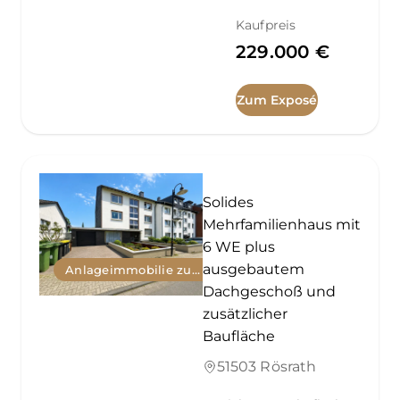
Kaufpreis
229.000 €
Zum Exposé
Solides
Mehrfamilienhaus mit
6 WE plus
ausgebautem
Anlageimmobilie zum Kauf
Dachgeschoß und
zusätzlicher
Baufläche
51503 Rösrath