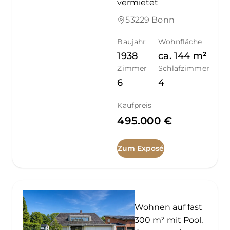
vermietet
53229 Bonn
Baujahr
Wohnfläche
1938
ca.
144
m²
Zimmer
Schlafzimmer
6
4
Kaufpreis
495.000 €
Zum Exposé
Wohnen auf fast
300 m² mit Pool,