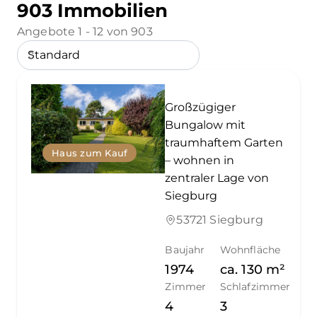
903 Immobilien
Angebote 1 - 12 von 903
Großzügiger
Bungalow mit
traumhaftem Garten
Haus zum Kauf
– wohnen in
zentraler Lage von
Siegburg
53721 Siegburg
Baujahr
Wohnfläche
1974
ca.
130
m²
Zimmer
Schlafzimmer
4
3