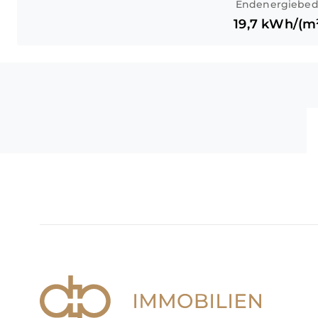
Endenergiebed
19,7
kWh/(m²