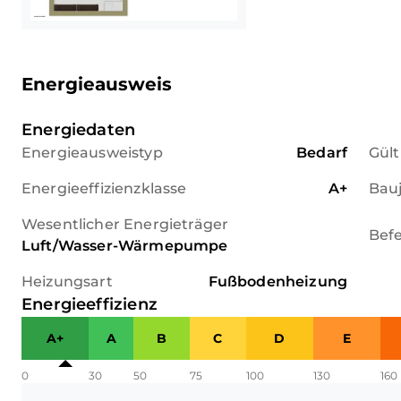
Energieausweis
Energiedaten
Energieausweistyp
Bedarf
Gült
Energieeffizienzklasse
A+
Bau
Wesentlicher Energieträger
Bef
Luft/Wasser-Wärmepumpe
Heizungsart
Fußbodenheizung
Energieeffizienz
A+
A
B
C
D
E
0
30
50
75
100
130
160