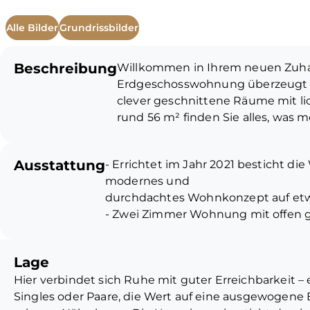
Alle Bilder
Grundrissbilder
Beschreibung
Willkommen in Ihrem neuen Zuhau
Erdgeschosswohnung überzeugt 
clever geschnittene Räume mit li
rund 56 m² finden Sie alles, wa
Der offene Wohn-, Ess- und Koch
Ausstattung
- Errichtet im Jahr 2021 besticht 
und lädt zum gemeinsamen Koche
modernes und
Wohnbereich aus gelangen Sie dir
durchdachtes Wohnkonzept auf et
Rückzugsort an der frischen Luft,
- Zwei Zimmer Wohnung mit offen g
entspannte Abende.
Kochbereich sowie ein einladender
Eingangsflur
Ein helles, stilvoll gestaltetes 
Lage
- Helles Badezimmer mit ebenerdig
für Komfort im Alltag. Hochwertige
Hier verbindet sich Ruhe mit guter Erreichbarkeit – e
- Eine Überdachte Terrasse ist dire
betriebenen Rollläden garantiere
Singles oder Paare, die Wert auf eine ausgewogen
zum Entspannen und Genießen
Privatsphäre zugleich.