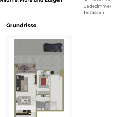
Räume, Flure und Etagen
Entwicklung, die Sicherheit und Wertsteigerungspote
Badezimmer
hier investiert, setzt auf einen Standort mit Charme
Terrassen
Grundrisse