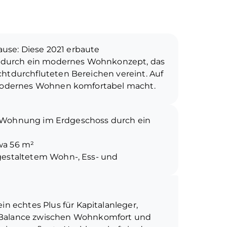
se: Diese 2021 erbaute
durch ein modernes Wohnkonzept, das
chtdurchfluteten Bereichen vereint. Auf
s modernes Wohnen komfortabel macht.
bereich bildet das Herz der Wohnung
die Wohnung im Erdgeschoss durch ein
n, Entspannen und Verweilen ein. Vom
ekt zur überdachten Terrasse – Ihr
wa 56 m²
 perfekt für sonnige Stunden oder
estaltetem Wohn-, Ess- und
Badezimmer mit ebenerdiger Dusche sorgt
er Dusche
 Kunststofffenster mit elektrisch
in echtes Plus für Kapitalanleger,
kt vom Wohnbereich aus zugänglich, ideal
n optimale Lichtverhältnisse und
e Balance zwischen Wohnkomfort und