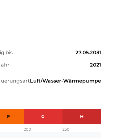
ig bis
27.05.2031
jahr
2021
euerungsart
Luft/Wasser-Wärmepumpe
F
G
H
200
250