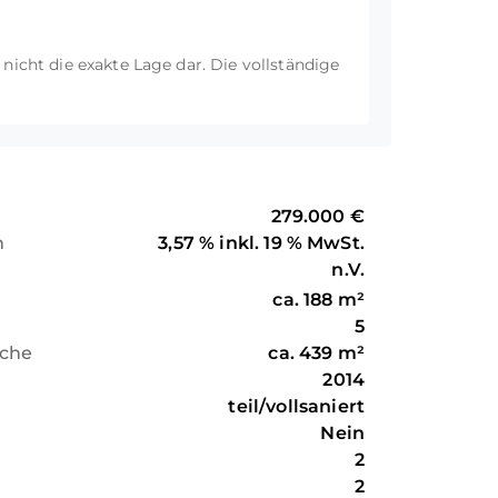
t nicht die exakte Lage dar. Die vollständige
279.000 €
n
3,57 % inkl. 19 % MwSt.
n.V.
ca.
188
m²
5
äche
ca.
439
m²
2014
teil/vollsaniert
Nein
2
2