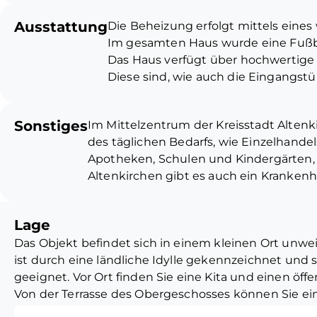
Betondecken im Industrial Style.
Ausstattung
Die Beheizung erfolgt mittels eines
geschmackvoll und modern herge
Im gesamten Haus wurde eine Fußb
gelangt man auf eine riesige Auße
Das Haus verfügt über hochwertige K
angelegten Garten mit Gartenteich.
Diese sind, wie auch die Eingangstür
die Galerie im OG. Beim Umbau wu
Die Fallrohre und Dachrinnen an der
Gestaltung geachtet. So wurden z
ansonsten aus Zink. Die Dacheindec
zweiten Mauer und im EG und OG
Sonstiges
Im Mittelzentrum der Kreisstadt Altenk
Die Küche kann nach Absprache ggf.
versehen. Im Dach wurde der D
des täglichen Bedarfs, wie Einzelhande
Die Immobilie ist besonders für e
Apotheken, Schulen und Kindergärten, 
geeignet, die gerne im Grünen un
Altenkirchen gibt es auch ein Kranken
wohnen wollen.
Richtung Au (Sieg), zur Weiterfahrt n
Siegen/Gießen sowie in Richtung Wes
Lage
Der Westerwald ist eine malerische Mit
Das Objekt befindet sich in einem kleinen Ort unwei
besonders reizvoll für Naturfreunde un
ist durch eine ländliche Idylle gekennzeichnet und 
Ballungszentren Bonn, Koblenz, Siegen
geeignet. Vor Ort finden Sie eine Kita und einen öffen
Von der Terrasse des Obergeschosses können Sie ei
Landschaft genießen. Die Zufahrt zum Carport wurde