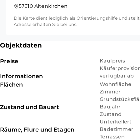
hinter dem Haus größtenteils eingefriedet.
57610 Altenkirchen
Die Karte dient lediglich als Orientierungshilfe und stell
Adresse erhalten Sie bei uns.
Objektdaten
Preise
Kaufpreis
Käuferprovisio
Informationen
verfügbar ab
Flächen
Wohnfläche
Zimmer
Grundstücksfl
Zustand und Bauart
Baujahr
Zustand
Unterkellert
Räume, Flure und Etagen
Badezimmer
Terrassen