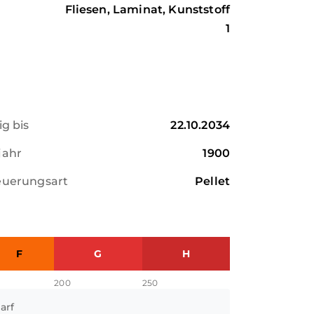
Fliesen, Laminat, Kunststoff
1
ig bis
22.10.2034
jahr
1900
euerungsart
Pellet
F
G
H
200
250
arf