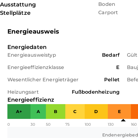
Ausstattung
Boden
Stellplätze
Carport
Energieausweis
Energiedaten
Energieausweistyp
Bedarf
Gült
Energieeffizienzklasse
E
Bau
Wesentlicher Energieträger
Pellet
Bef
Heizungsart
Fußbodenheizung
Energieeffizienz
A+
A
B
C
D
E
0
30
50
75
100
130
160
Endenergiebed