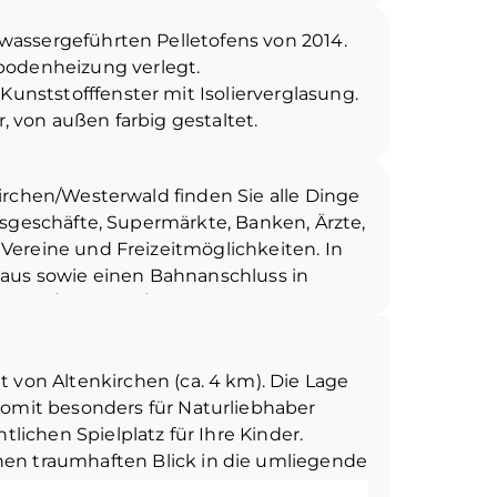
 Auch der Rest des Hauses wurde
 wassergeführten Pelletofens von 2014.
richtet. Vom Wohn- bzw. Esszimmer
odenheizung verlegt.
nterrasse und in den liebevoll
unststofffenster mit Isolierverglasung.
 Die Diele bietet einen freien Blick in
, von außen farbig gestaltet.
rde auf eine energieeffiziente
 Straßenseite sind aus Kupfer;
.B. die Außenwände im EG mit einer
kung ist älteren Datums.
 mit einer zusätzlichen Außendämmung
irchen/Westerwald finden Sie alle Dinge
 im Haus verbleiben.
achboden gedämmt.
lsgeschäfte, Supermärkte, Banken, Ärzte,
ine Familie mit Kindern und Käufer
Vereine und Freizeitmöglichkeiten. In
d dennoch in der Nähe der Kreisstadt
haus sowie einen Bahnanschluss in
ach Köln/Siegburg/Bonn und
terburg und Limburg über Hachenburg.
telgebirgslandschaft und somit
t von Altenkirchen (ca. 4 km). Die Lage
d Ruhesuchende. Er grenzt an die
somit besonders für Naturliebhaber
 und Wetzlar.
tlichen Spielplatz für Ihre Kinder.
nen traumhaften Blick in die umliegende
 gepflastert und das Grundstück ist