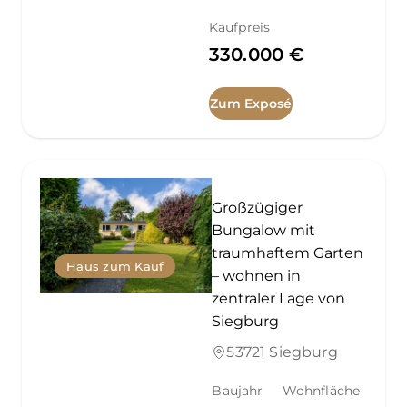
Kaufpreis
330.000 €
Zum Exposé
Großzügiger
Bungalow mit
traumhaftem Garten
Haus zum Kauf
– wohnen in
zentraler Lage von
Siegburg
53721 Siegburg
Baujahr
Wohnfläche