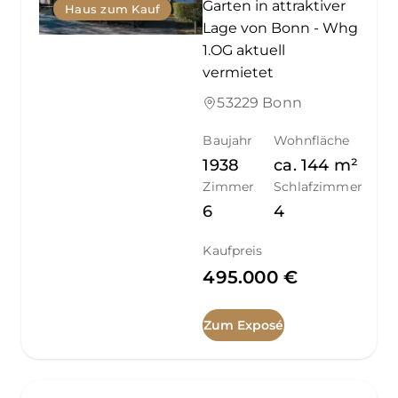
Garten in attraktiver
Haus zum Kauf
Lage von Bonn - Whg
1.OG aktuell
vermietet
53229 Bonn
Baujahr
Wohnfläche
1938
ca.
144
m²
Zimmer
Schlafzimmer
6
4
Kaufpreis
495.000 €
Zum Exposé