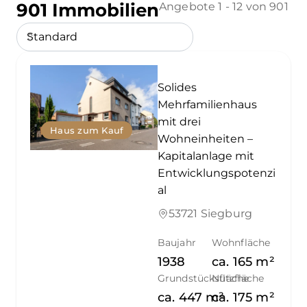
901 Immobilien
Angebote 1 - 12 von 901
Solides
Mehrfamilienhaus
mit drei
Haus zum Kauf
Wohneinheiten –
Kapitalanlage mit
Entwicklungspotenzi
al
53721 Siegburg
Baujahr
Wohnfläche
1938
ca.
165
m²
Grundstücksfläche
Nutzfläche
ca.
447
m²
ca.
175
m²