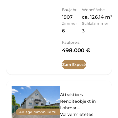
Baujahr
Wohnfläche
1907
ca.
126,14
m²
Zimmer
Schlafzimmer
6
3
Kaufpreis
498.000 €
Zum Exposé
Attraktives
Renditeobjekt in
Lohmar –
Anlageimmobilie zum Kauf
Vollvermietetes