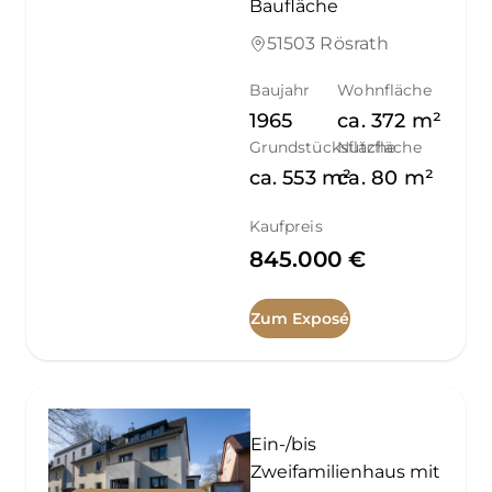
Baufläche
51503 Rösrath
Baujahr
Wohnfläche
1965
ca.
372
m²
Grundstücksfläche
Nutzfläche
ca.
553
m²
ca.
80
m²
Kaufpreis
845.000 €
Zum Exposé
Ein-/bis
Zweifamilienhaus mit