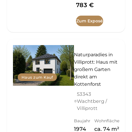
783 €
Zum Exposé
Naturparadies in
Villiprott: Haus mit
großem Garten
direkt am
Haus zum Kauf
Kottenforst
53343
Wachtberg /
Villiprott
Baujahr
Wohnfläche
1974
ca.
74
m²