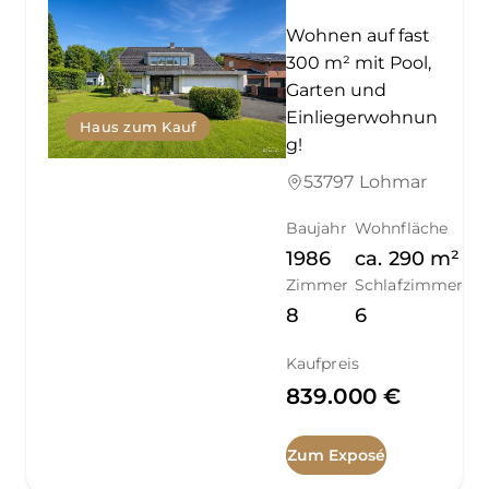
Wohnen auf fast
300 m² mit Pool,
Garten und
Einliegerwohnun
Haus zum Kauf
g!
53797 Lohmar
Baujahr
Wohnfläche
1986
ca.
290
m²
Zimmer
Schlafzimmer
8
6
Kaufpreis
839.000 €
Zum Exposé