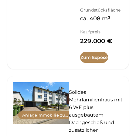
Grundstücksfläche
ca.
408
m²
Kaufpreis
229.000 €
Zum Exposé
Solides
Mehrfamilienhaus mit
6 WE plus
ausgebautem
Anlageimmobilie zum Kauf
Dachgeschoß und
zusätzlicher