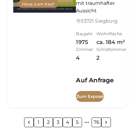
mit traumhafter
Haus zum Kauf
Aussicht
53721 Siegburg
Baujahr
Wohnfläche
1975
ca.
184
m²
Zimmer
Schlafzimmer
4
2
Auf Anfrage
Zum Exposé
1
2
3
4
5
76