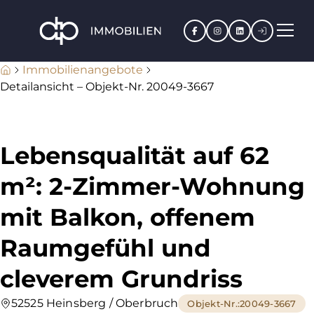
Facebook
Instagram
LinkedIn
Kundenpo
Immobilienangebote
Detailansicht – Objekt-Nr. 20049-3667
Lebensqualität auf 62
m²: 2-Zimmer-Wohnung
mit Balkon, offenem
Raumgefühl und
cleverem Grundriss
52525 Heinsberg / Oberbruch
Objekt-Nr.
:
20049-3667