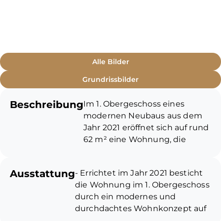
Alle Bilder
Grundrissbilder
Beschreibung
Im 1. Obergeschoss eines
modernen Neubaus aus dem
Jahr 2021 eröffnet sich auf rund
62 m² eine Wohnung, die
modernes Design und
durchdachten Komfort in
Ausstattung
- Errichtet im Jahr 2021 besticht
perfekter Harmonie vereint.
die Wohnung im 1. Obergeschoss
Beim Betreten empfängt Sie
durch ein modernes und
ein heller, freundlicher Flur, der
durchdachtes Wohnkonzept auf
den Ton für das gesamte
etwa 62 m²