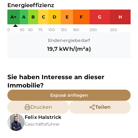
Energieeffizienz
A+
A
B
C
D
E
F
G
H
0
30
50
75
100
130
160
200
250
Endenergiebedarf
19,7
kWh/(m²a)
Sie haben Interesse an dieser
Immobilie?
Exposé anfragen
Drucken
Teilen
Felix
Halstrick
Geschäftsführer