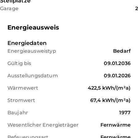
Stellplätze
vorhanden und sorgt für die
Garage
2
zentrale Versorgung des
Objekts. Eine Teeküche im
Untergeschoss integriert. Ein
Energieausweis
weiteres WC rundet das
Angebot im Untergeschoss ab.
Energiedaten
Zusätzliche Ausstattung:
Energieausweistyp
Bedarf
• 1 Tiefgaragenstellplatz
• 1 Tiefgaragenstellplatz für
Gültig bis
09.01.2036
Kunden
Ausstellungsdatum
09.01.2026
Dank der flexiblen
Raumaufteilung, der
Wärmewert
422,5
kWh/(m²a)
modernen Ausstattung und
der praktischen Lage ist dieses
Stromwert
67,4
kWh/(m²a)
Objekt für eine Vielzahl von
Baujahr
1977
Nutzungsmöglichkeiten
bestens geeignet. Die gute
Wesentlicher Energieträger
Fernwärme
Erreichbarkeit, die
Parkmöglichkeiten und die
Befeuerungsart
Fernwärme