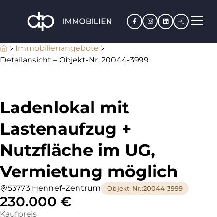
Facebook
Instagram
LinkedIn
Kundenpo
Immobilienangebote
Detailansicht – Objekt-Nr. 20044-3999
Ladenlokal mit
Lastenaufzug +
Nutzfläche im UG,
Vermietung möglich
53773 Hennef–Zentrum
Objekt-Nr.
:
20044-3999
230.000 €
Kaufpreis