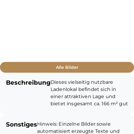
Alle Bilder
Beschreibung
Dieses vielseitig nutzbare
Ladenlokal befindet sich in
einer attraktiven Lage und
bietet insgesamt ca. 166 m² gut
aufgeteilte Fläche, die sowohl
für Einzelhandel, Büro- oder
Sonstiges
Hinweis: Einzelne Bilder sowie
Dienstleistungsbetriebe als
automatisiert erzeugte Texte und
auch für gemischte Nutzungen