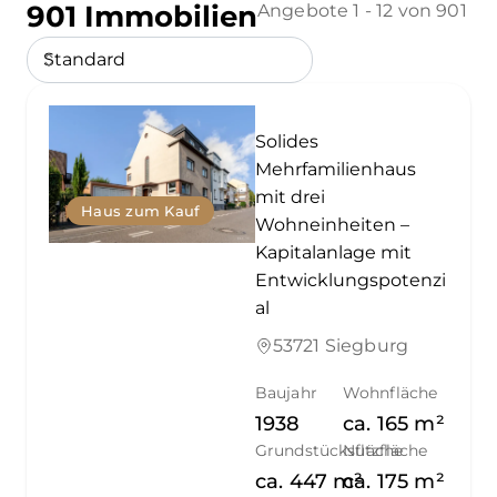
901 Immobilien
Angebote 1 - 12 von 901
Solides
Mehrfamilienhaus
mit drei
Haus zum Kauf
Wohneinheiten –
Kapitalanlage mit
Entwicklungspotenzi
al
53721 Siegburg
Baujahr
Wohnfläche
1938
ca.
165
m²
Grundstücksfläche
Nutzfläche
ca.
447
m²
ca.
175
m²