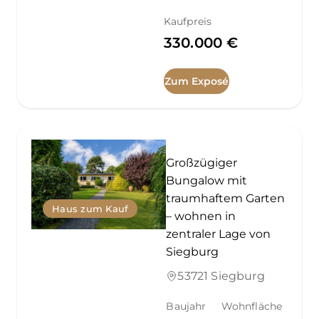
Kaufpreis
330.000 €
Zum Exposé
Großzügiger
Bungalow mit
traumhaftem Garten
Haus zum Kauf
– wohnen in
zentraler Lage von
Siegburg
53721 Siegburg
Baujahr
Wohnfläche