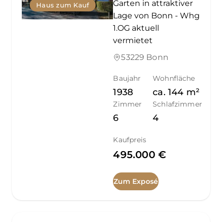
Garten in attraktiver
Haus zum Kauf
Lage von Bonn - Whg
1.OG aktuell
vermietet
53229 Bonn
Baujahr
Wohnfläche
1938
ca.
144
m²
Zimmer
Schlafzimmer
6
4
Kaufpreis
495.000 €
Zum Exposé