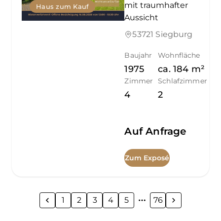
mit traumhafter
Haus zum Kauf
Aussicht
53721 Siegburg
Baujahr
Wohnfläche
1975
ca.
184
m²
Zimmer
Schlafzimmer
4
2
Auf Anfrage
Zum Exposé
1
2
3
4
5
76