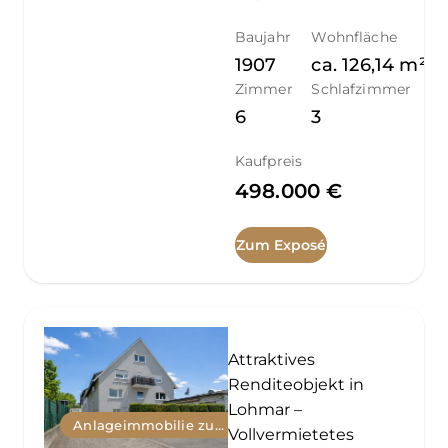
Baujahr
Wohnfläche
1907
ca.
126,14
m²
Zimmer
Schlafzimmer
6
3
Kaufpreis
498.000 €
Zum Exposé
Attraktives
Renditeobjekt in
Lohmar –
Anlageimmobilie zum Kauf
Vollvermietetes