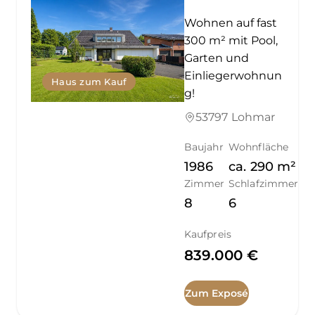
Wohnen auf fast
300 m² mit Pool,
Garten und
Einliegerwohnun
Haus zum Kauf
g!
53797 Lohmar
Baujahr
Wohnfläche
1986
ca.
290
m²
Zimmer
Schlafzimmer
8
6
Kaufpreis
839.000 €
Zum Exposé