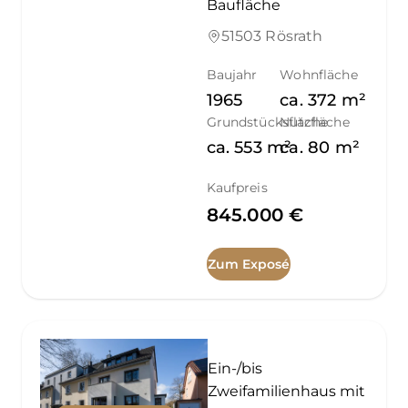
Baufläche
51503 Rösrath
Baujahr
Wohnfläche
1965
ca.
372
m²
Grundstücksfläche
Nutzfläche
ca.
553
m²
ca.
80
m²
Kaufpreis
845.000 €
Zum Exposé
Ein-/bis
Zweifamilienhaus mit