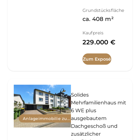
Grundstücksfläche
ca.
408
m²
Kaufpreis
229.000 €
Zum Exposé
Solides
Mehrfamilienhaus mit
6 WE plus
ausgebautem
Anlageimmobilie zum Kauf
Dachgeschoß und
zusätzlicher