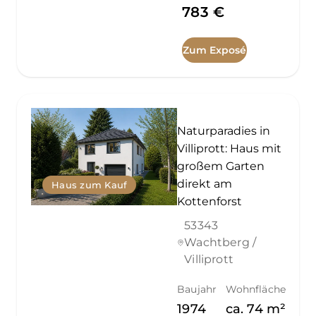
783 €
Zum Exposé
Naturparadies in
Villiprott: Haus mit
großem Garten
direkt am
Haus zum Kauf
Kottenforst
53343
Wachtberg /
Villiprott
Baujahr
Wohnfläche
1974
ca.
74
m²