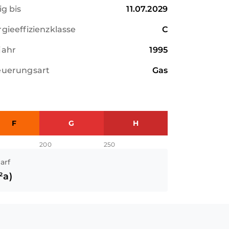
ig bis
11.07.2029
gieeffizienzklasse
C
jahr
1995
euerungsart
Gas
F
G
H
200
250
arf
²a)