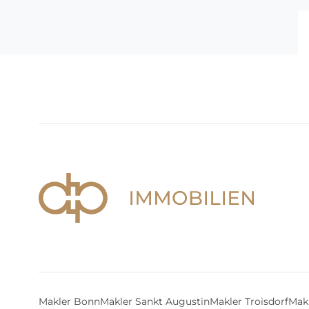
Makler Bonn
Makler Sankt Augustin
Makler Troisdorf
Makl