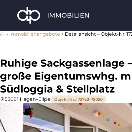
Immobilienangebote
Detailansicht – Objekt-Nr. 1
Ruhige Sackgassenlage 
große Eigentumswhg. mi
Südloggia & Stellplatz
58091 Hagen–Eilpe
Objekt-Nr.
:
172732-P2050