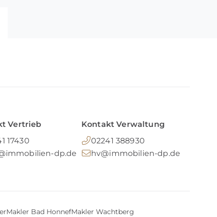
t Vertrieb
Kontakt Verwaltung
1 17430
02241 388930
o@immobilien-dp.de
hv@immobilien-dp.de
er
Makler Bad Honnef
Makler Wachtberg