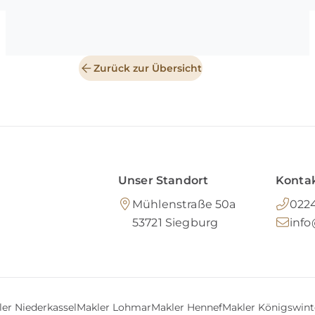
Zurück zur Übersicht
Unser Standort
Kontak
Mühlenstraße 50a
0224
53721
Siegburg
inf
er Niederkassel
Makler Lohmar
Makler Hennef
Makler Königswint