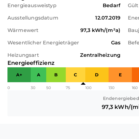
Energieausweistyp
Bedarf
Gült
Ausstellungsdatum
12.07.2019
Ener
Wärmewert
97,3
kWh/(m²a)
Bau
Wesentlicher Energieträger
Gas
Bef
Heizungsart
Zentralheizung
Energieeffizienz
A+
A
B
C
D
E
0
30
50
75
100
130
160
Endenergiebed
97,3
kWh/(m