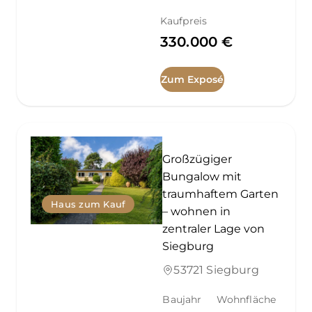
Kaufpreis
330.000 €
Zum Exposé
Großzügiger
Bungalow mit
traumhaftem Garten
Haus zum Kauf
– wohnen in
zentraler Lage von
Siegburg
53721 Siegburg
Baujahr
Wohnfläche