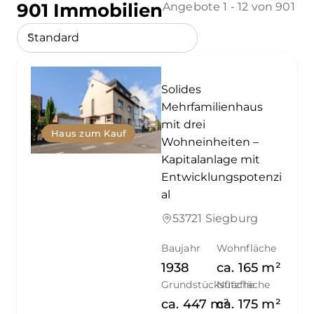
901 Immobilien
Angebote 1 - 12 von 901
Solides
Mehrfamilienhaus
mit drei
Haus zum Kauf
Wohneinheiten –
Kapitalanlage mit
Entwicklungspotenzi
al
53721 Siegburg
Baujahr
Wohnfläche
1938
ca.
165
m²
Grundstücksfläche
Nutzfläche
ca.
447
m²
ca.
175
m²