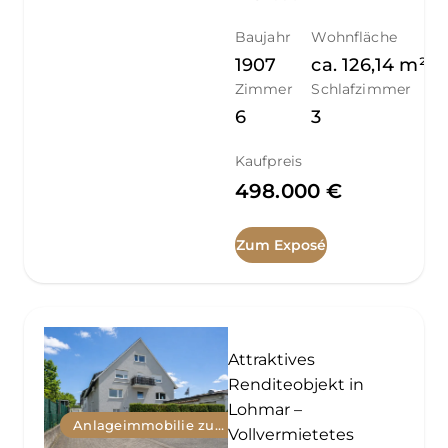
Baujahr
Wohnfläche
1907
ca.
126,14
m²
Zimmer
Schlafzimmer
6
3
Kaufpreis
498.000 €
Zum Exposé
Attraktives
Renditeobjekt in
Lohmar –
Anlageimmobilie zum Kauf
Vollvermietetes