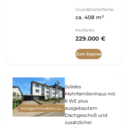
Grundstücksfläche
ca.
408
m²
Kaufpreis
229.000 €
Zum Exposé
Solides
Mehrfamilienhaus mit
6 WE plus
ausgebautem
Anlageimmobilie zum Kauf
Dachgeschoß und
zusätzlicher