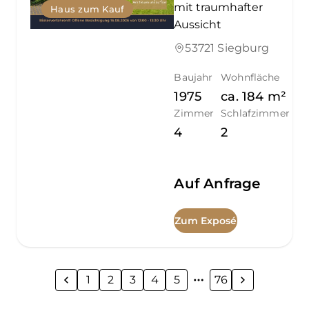
mit traumhafter
Haus zum Kauf
Aussicht
53721 Siegburg
Baujahr
Wohnfläche
1975
ca.
184
m²
Zimmer
Schlafzimmer
4
2
Auf Anfrage
Zum Exposé
1
2
3
4
5
76