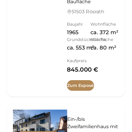
Baufläche
51503 Rösrath
Baujahr
Wohnfläche
1965
ca.
372
m²
Grundstücksfläche
Nutzfläche
ca.
553
m²
ca.
80
m²
Kaufpreis
845.000 €
Zum Exposé
Ein-/bis
Zweifamilienhaus mit