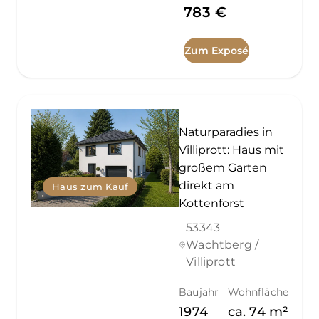
783 €
Zum Exposé
Naturparadies in
Villiprott: Haus mit
großem Garten
direkt am
Haus zum Kauf
Kottenforst
53343
Wachtberg /
Villiprott
Baujahr
Wohnfläche
1974
ca.
74
m²