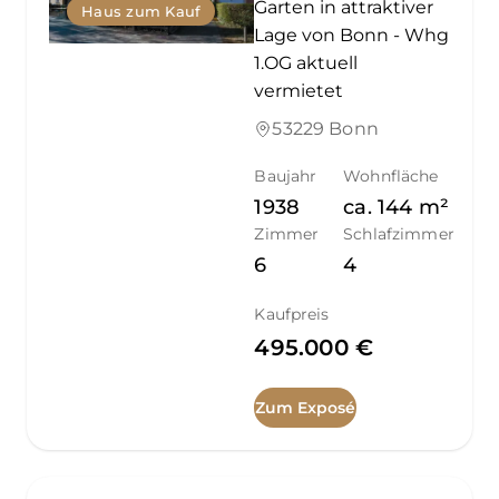
Garten in attraktiver
Haus zum Kauf
Lage von Bonn - Whg
1.OG aktuell
vermietet
53229 Bonn
Baujahr
Wohnfläche
1938
ca.
144
m²
Zimmer
Schlafzimmer
6
4
Kaufpreis
495.000 €
Zum Exposé