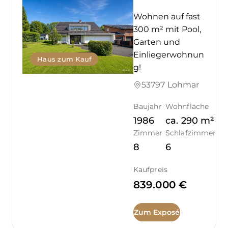
Wohnen auf fast
300 m² mit Pool,
Garten und
Einliegerwohnun
Haus zum Kauf
g!
53797 Lohmar
Baujahr
Wohnfläche
1986
ca.
290
m²
Zimmer
Schlafzimmer
8
6
Kaufpreis
839.000 €
Zum Exposé