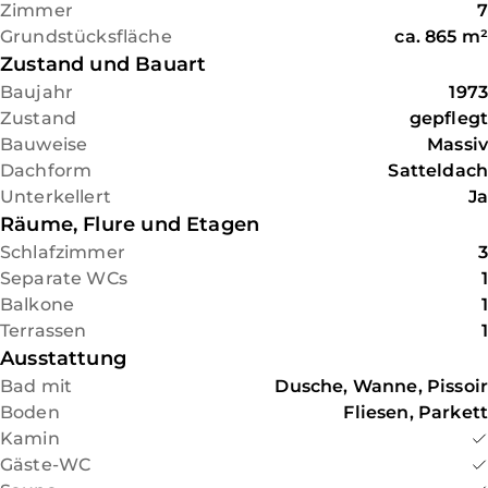
Abgerundet wird das Angebot
Zimmer
7
durch eine Doppelgarage und
Grundstücksfläche
ca.
865
m²
drei Stellplätze direkt vor dem
Zustand und Bauart
Haus.
Baujahr
1973
Zustand
gepflegt
Bauweise
Massiv
Dachform
Satteldach
Unterkellert
Ja
Räume, Flure und Etagen
Schlafzimmer
3
Separate WCs
1
Balkone
1
Terrassen
1
Ausstattung
Bad mit
Dusche, Wanne, Pissoir
Boden
Fliesen, Parkett
Kamin
Gäste-WC