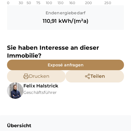
0
30
50
75
100
130
160
200
250
Endenergiebedarf
110,91
kWh/(m²a)
Sie haben Interesse an dieser
Immobilie?
Exposé anfragen
Drucken
Teilen
Felix
Halstrick
Geschäftsführer
Übersicht