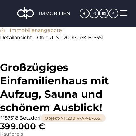
Facebook
Instagram
LinkedIn
Kundenpo
Immobilienangebote
Detailansicht – Objekt-Nr. 20014-AK-B-5351
Großzügiges
Einfamilienhaus mit
Aufzug, Sauna und
schönem Ausblick!
57518 Betzdorf
Objekt-Nr.
:
20014-AK-B-5351
399.000 €
Kaufpreis