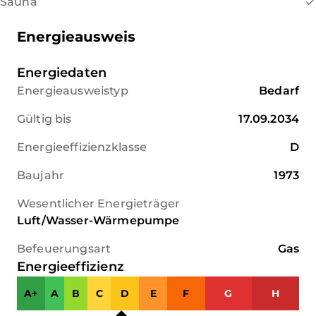
Sauna
Energieausweis
Energiedaten
Energieausweistyp
Bedarf
Gültig bis
17.09.2034
Energieeffizienzklasse
D
Baujahr
1973
Wesentlicher Energieträger
Luft/Wasser-Wärmepumpe
Befeuerungsart
Gas
Energieeffizienz
A+
A
B
C
D
E
F
G
H