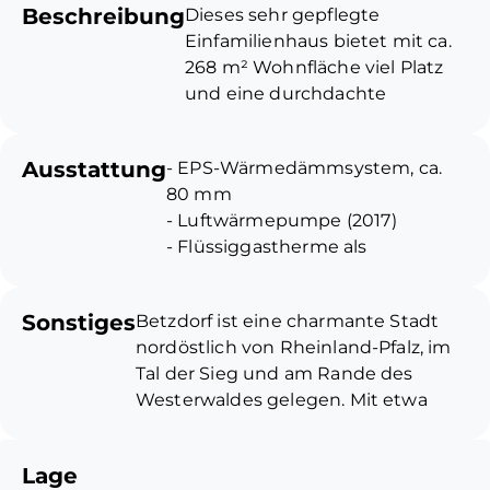
Beschreibung
Dieses sehr gepflegte
Einfamilienhaus bietet mit ca.
268 m² Wohnfläche viel Platz
und eine durchdachte
Raumaufteilung für
komfortables Wohnen. Der
Ausstattung
- EPS-Wärmedämmsystem, ca.
großzügige und helle
80 mm
Wohnbereich bildet den
- Luftwärmepumpe (2017)
Mittelpunkt des Hauses und
- Flüssiggastherme als
schafft eine angenehme
Hybridheizung (2017)
Wohnatmosphäre. Vom Balkon
- Photovoltaikanlage (2015)
aus eröffnet sich ein schöner
Sonstiges
Betzdorf ist eine charmante Stadt
- Ein Aufzug verbindet alle
Ausblick. Zusätzlich wurde im
nordöstlich von Rheinland-Pfalz, im
Ebenen vom Untergeschoss bis
Wohnzimmer ein neuer
Tal der Sieg und am Rande des
ins Dachgeschoss
Kaminofen eingebaut, der für
Westerwaldes gelegen. Mit etwa
- Badezimmer renoviert (2010)
eine behagliche Atmosphäre
12.000 Einwohnern bietet sie eine
- Kaminofen im Wohnzimmer
sorgt. Zusätzlichen
Mischung aus historischer
(2020)
Raumgewinn bieten die Erker-
Lage
Bedeutung und moderner
- Fenster mit Isolierverglasung,
Anbauten im Unter- und