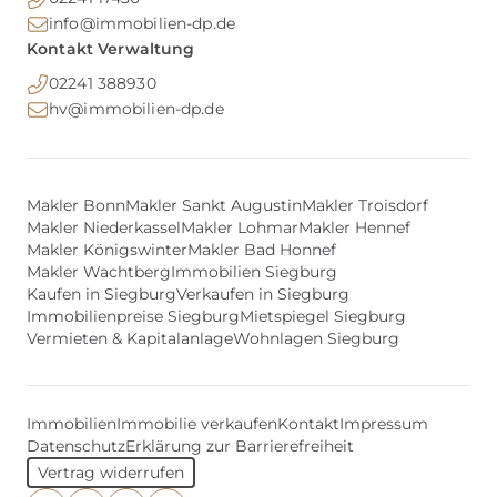
info@immobilien-dp.de
Kontakt Verwaltung
02241 388930
hv@immobilien-dp.de
Makler Bonn
Makler Sankt Augustin
Makler Troisdorf
Makler Niederkassel
Makler Lohmar
Makler Hennef
Makler Königswinter
Makler Bad Honnef
Makler Wachtberg
Immobilien Siegburg
Kaufen in Siegburg
Verkaufen in Siegburg
Immobilienpreise Siegburg
Mietspiegel Siegburg
Vermieten & Kapitalanlage
Wohnlagen Siegburg
Immobilien
Immobilie verkaufen
Kontakt
Impressum
Datenschutz
Erklärung zur Barrierefreiheit
Vertrag widerrufen