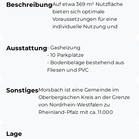
Beschreibung
Auf etwa 369 m² Nutzfläche
bieten sich optimale
Voraussetzungen für eine
individuelle Nutzung und
schaffen Ihnen vielfältige
Möglichkeiten zur Umsetzung
Ausstattung
- Gasheizung
Ihres Gewerbekonzepts. Die
- 10 Parkplätze
Einheit umfasst eine
- Bodenbeläge bestehend aus
großzügige Hauptfläche, die
Fliesen und PVC
durch Raumteiler in drei
separate Bereiche
untergliedert wurde. Ergänzt
Sonstiges
Morsbach ist eine Gemeinde im
wird das Raumangebot durch
Oberbergischen Kreis an der Grenze
sieben weitere große Räume,
von Nordrhein-Westfalen zu
die zuletzt als Aufenthaltsraum,
Rheinland-Pfalz mit ca. 11.000
Büros sowie Umkleiden
Einwohnern.
genutzt wurden. Damen- und
Für Jung und Alt bieten sich
Herren-WCs sind ebenfalls
Lage
vielfältige Möglichkeiten, die Freizeit
vorhanden. Die