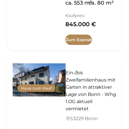
ca.
553
m²
ca.
80
m²
Kaufpreis
845.000 €
Zum Exposé
Ein-/bis
Zweifamilienhaus mit
Garten in attraktiver
Haus zum Kauf
Lage von Bonn - Whg
1.OG aktuell
vermietet
53229 Bonn