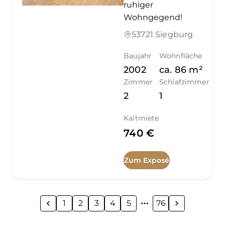
ruhiger
Wohngegend!
53721 Siegburg
Baujahr
Wohnfläche
2002
ca.
86
m²
Zimmer
Schlafzimmer
2
1
Kaltmiete
740 €
Zum Exposé
1
2
3
4
5
76