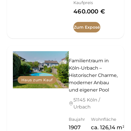
Kaufpreis
460.000 €
Zum Exposé
Familientraum in
Köln-Urbach –
Historischer Charme,
Haus zum Kauf
moderner Anbau
und eigener Pool
51145 Köln /
Urbach
Baujahr
Wohnfläche
1907
ca.
126,14
m²