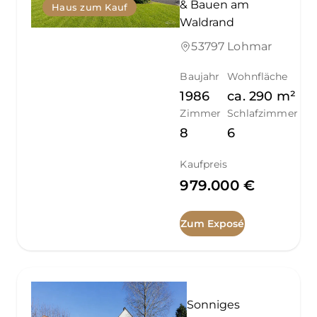
& Bauen am
Haus zum Kauf
Waldrand
53797 Lohmar
Baujahr
Wohnfläche
1986
ca.
290
m²
Zimmer
Schlafzimmer
8
6
Kaufpreis
979.000 €
Zum Exposé
Sonniges