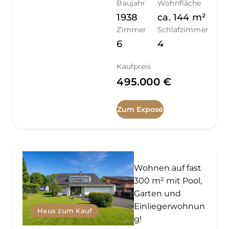
Baujahr
Wohnfläche
1938
ca.
144
m²
Zimmer
Schlafzimmer
6
4
Kaufpreis
495.000 €
Zum Exposé
Wohnen auf fast
300 m² mit Pool,
Garten und
Einliegerwohnun
Haus zum Kauf
g!