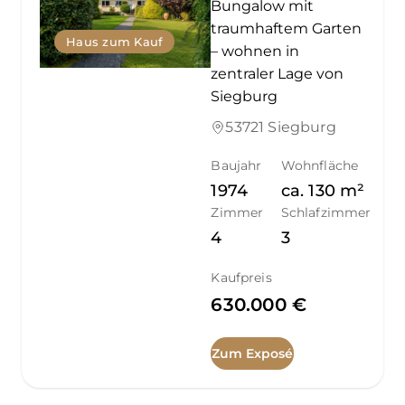
Bungalow mit
traumhaftem Garten
Haus zum Kauf
– wohnen in
zentraler Lage von
Siegburg
53721 Siegburg
Baujahr
Wohnfläche
1974
ca.
130
m²
Zimmer
Schlafzimmer
4
3
Kaufpreis
630.000 €
Zum Exposé