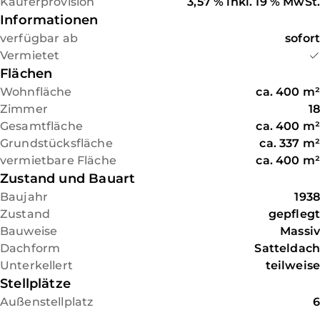
Mieterstruktur, den guten
Käuferprovision
3,57 % inkl. 19 % MwSt.
erreichen, die Flughäfen Köln und
Gesamtzustand sowie
Informationen
Frankfurt liegen ca. 60 Min. entfernt.
kontinuierliche Investitionen.
verfügbar ab
sofort
Mieterhöhungen wurden
Vermietet
bislang nicht vorgenommen,
Flächen
sodass zusätzliches
Wohnfläche
ca.
400
m²
Entwicklungspotenzial
Zimmer
18
besteht. Ideal für
Gesamtfläche
ca.
400
m²
Kapitalanleger mit Fokus auf
Grundstücksfläche
ca.
337
m²
nachhaltige Vermietbarkeit
vermietbare Fläche
ca.
400
m²
und Perspektive. **Die
Zustand und Bauart
Mietaufstellung finden Sie am
Baujahr
1938
Ende des Exposés**
Zustand
gepflegt
Bauweise
Massiv
Dachform
Satteldach
Unterkellert
teilweise
Stellplätze
Außenstellplatz
6