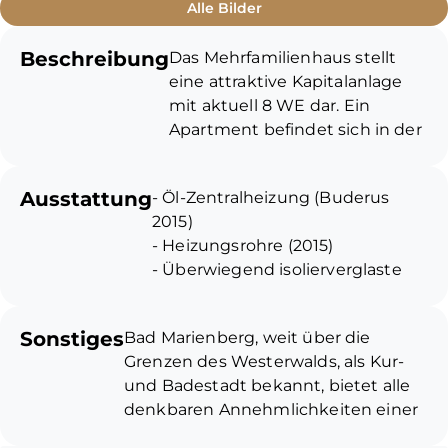
Alle Bilder
Beschreibung
Das Mehrfamilienhaus stellt
eine attraktive Kapitalanlage
mit aktuell 8 WE dar. Ein
Apartment befindet sich in der
Neuvermietung. Das
Ursprungsgebäude wurde ca.
Ausstattung
- Öl-Zentralheizung (Buderus
1936 errichtet und über die
2015)
Jahrzehnte hinweg
- Heizungsrohre (2015)
erweitert/modernisiert. 1977-
- Überwiegend isolierverglaste
1979 entstand ein Anbau an der
Kunststofffenster, nur wenige
linken Vorderfront mit Garage
Holzfenster übrig
sowie zusätzliche Wohnfläche
Sonstiges
Bad Marienberg, weit über die
- Böden: Fliesen, Laminat, PVC
im EG und OG. Zwischen 1986-
Grenzen des Westerwalds, als Kur-
- Elektrik (2015 bis heute)
1988 wurde an der rechten
und Badestadt bekannt, bietet alle
- separate Zähler für jede
Querseite erweitert. Der
denkbaren Annehmlichkeiten einer
Wohneinheit
Dachgeschossausbau fand ca.
Kleinstadt und schafft als
- Dach: Straßenseite Prefa, sonst
1993/1994 statt. Zwischen 2006