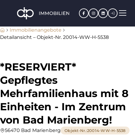
Facebook
Instagram
LinkedIn
Kundenpo
Immobilienangebote
Detailansicht – Objekt-Nr. 20014-WW-H-5538
*RESERVIERT*
Gepflegtes
Mehrfamilienhaus mit 8
Einheiten - Im Zentrum
von Bad Marienberg!
56470 Bad Marienberg
Objekt-Nr.
:
20014-WW-H-5538