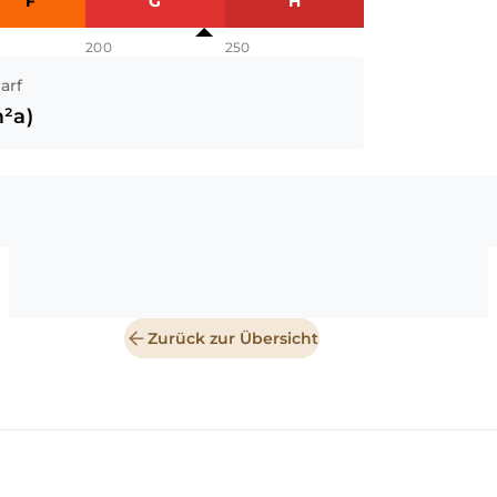
F
G
H
200
250
arf
²a)
Zurück zur Übersicht