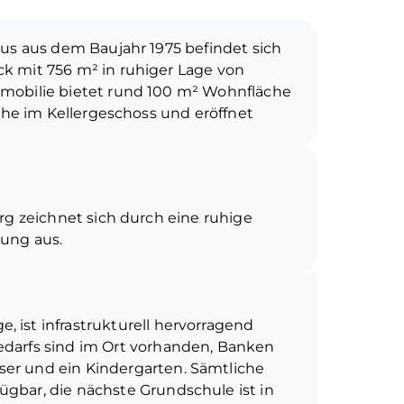
us aus dem Baujahr 1975 befindet sich
k mit 756 m² in ruhiger Lage von
mobilie bietet rund 100 m² Wohnfläche
äche im Kellergeschoss und eröffnet
ten.
hparterre und verfügt über eine
ilung. Hier befinden sich ein Wohn- und
g zeichnet sich durch eine ruhige
r Terrasse, eine Küche, ein
ung aus.
owie ein separates Gäste-WC. Die
 Verbindung zwischen Innen- und
Mieter wurden keine Innenaufnahmen
rten.
ich im Rahmen einer Besichtigung
 ist infrastrukturell hervorragend
äumlichen Gegebenheiten überzeugen.
elangt man in das Untergeschoss. Dort
edarfs sind im Ort vorhanden, Banken
alen Räumen auch wohnlich nutzbare
er und ein Kindergarten. Sämtliche
. Die Mieter würden das Mietverhältnis
 hervorzuheben ist der beheizte
gbar, die nächste Grundschule ist in
raglich vereinbarten Staffelung beträgt
lexibel genutzt werden kann –