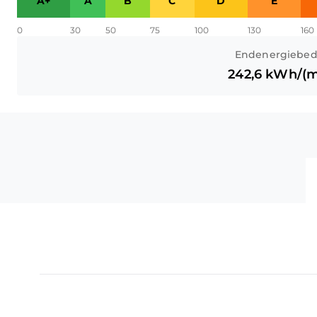
A+
A
B
C
D
E
0
30
50
75
100
130
160
Endenergiebed
242,6
kWh/(m