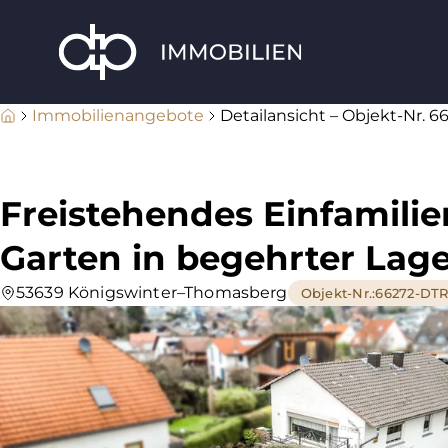
Immobilienangebote
Detailansicht – Objekt-Nr. 
Freistehendes Einfamili
Garten in begehrter Lag
53639 Königswinter–Thomasberg
Objekt-Nr.
:
66272-DT