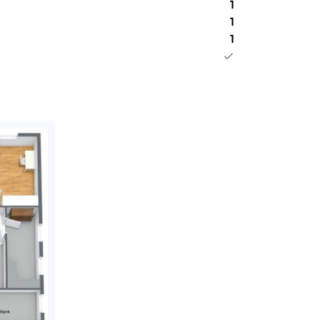
1
cht gedämmt (ca. 5 cm).
1
1