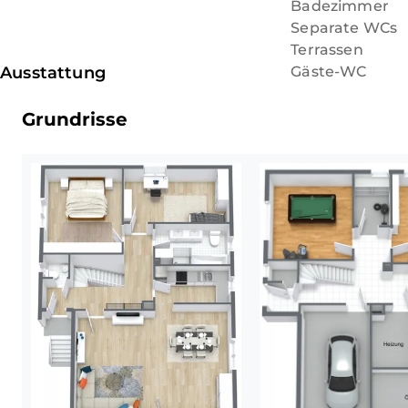
Badezimmer
oberste Geschossdecke wurde lei
Separate WCs
Terrassen
*Fortsetzung: Siehe Ausstattung*
Ausstattung
Gäste-WC
Grundrisse