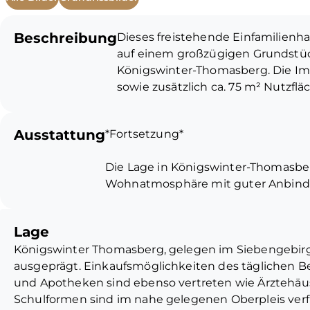
Beschreibung
Dieses freistehende Einfamilienha
auf einem großzügigen Grundstüc
Königswinter-Thomasberg. Die Im
sowie zusätzlich ca. 75 m² Nutzfl
vielseitige Gestaltungsmöglichkei
Ausstattung
*Fortsetzung*
Die Hauptwohnebene liegt im Hoc
klassische, funktionale Raumaufte
Die Lage in Königswinter-Thomasber
Essbereich mit direktem Zugang zu
Wohnatmosphäre mit guter Anbind
Badezimmer, zwei Schlafzimmer s
Terrasse schafft eine angenehme
Zum Schutz der Privatsphäre der 
Außenbereich und führt in den Ga
Lage
veröffentlicht. Gerne können Sie s
Königswinter Thomasberg, gelegen im Siebengebirge,
persönlich vom Zustand und den r
Über eine innenliegende Treppe g
ausgeprägt. Einkaufsmöglichkeiten des täglichen B
stehen neben mehreren funktion
und Apotheken sind ebenso vertreten wie Ärztehäus
Das Mietverhältnis besteht seit 1981
Flächen zur Verfügung. Besonders
Schulformen sind im nahe gelegenen Oberpleis verfü
gerne fortführen. Aufgrund der vert
Hobbyraum mit ca. 17,59 m², der f