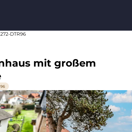
66272-DTR96
enhaus mit großem
e
R96