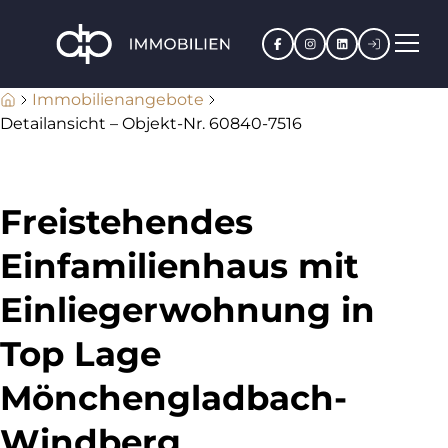
Facebook
Instagram
LinkedIn
Kundenpo
Immobilienangebote
Detailansicht – Objekt-Nr. 60840-7516
Freistehendes
Einfamilienhaus mit
Einliegerwohnung in
Top Lage
Mönchengladbach-
Windberg