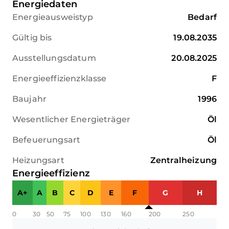
Energiedaten
Energieausweistyp
Bedarf
Gültig bis
19.08.2035
Ausstellungsdatum
20.08.2025
Energieeffizienzklasse
F
Baujahr
1996
Wesentlicher Energieträger
Öl
Befeuerungsart
Öl
Heizungsart
Zentralheizung
Energieeffizienz
A+
A
B
C
D
E
F
G
H
0
30
50
75
100
130
160
200
250