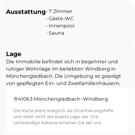
auf ca. 201 m² Wohnfläche ein
Ausstattung
- 7 Zimmer
außergewöhnliches
- Gäste-WC
Raumangebot und hohen
- Innenpool
Wohnkomfort.
- Sauna
- großzügige Garage
Insgesamt stehen 7 Zimmer
- Kamin
zur Verfügung, die sich über
Lage
- Terrasse
zwei Geschosse erstrecken und
Die Immobilie befindet sich in begehrter und
- Balkon
vielfältige
ruhiger Wohnlage im beliebten Windberg in
- Einliegerwohnung
Nutzungsmöglichkeiten für
Mönchengladbach. Die Umgebung ist geprägt
Familien, das Homeoffice oder
von gepflegten Ein- und Zweifamilienhäusern,
Mehrgenerationenwohnen
gewachsenen Strukturen und einer
eröffnen.
angenehmen Nachbarschaft  ideal für Familien
41063 Mönchengladbach–Windberg
und anspruchsvolle Eigennutzer.
Der Keller verfügt über einen
Die Karte dient lediglich als Orientierungshilfe
großzügigen Innenpool und
und stellt nicht die exakte Lage dar. Die
Trotz der ruhigen Lage profitieren Sie von einer
eine Sauna und bietet damit
vollständige Adresse erhalten Sie bei uns.
hervorragenden Infrastruktur:
vielseitige
Einkaufsmöglichkeiten für den täglichen Bedarf,