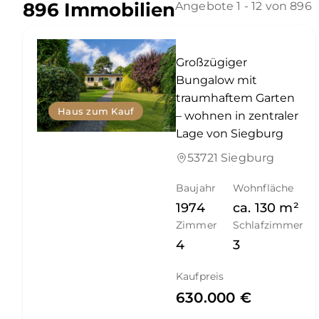
896 Immobilien
Angebote 1 - 12 von 896
Großzügiger
Bungalow mit
traumhaftem Garten
Haus zum Kauf
– wohnen in zentraler
Lage von Siegburg
53721 Siegburg
Baujahr
Wohnfläche
1974
ca.
130
m²
Zimmer
Schlafzimmer
4
3
Kaufpreis
630.000 €