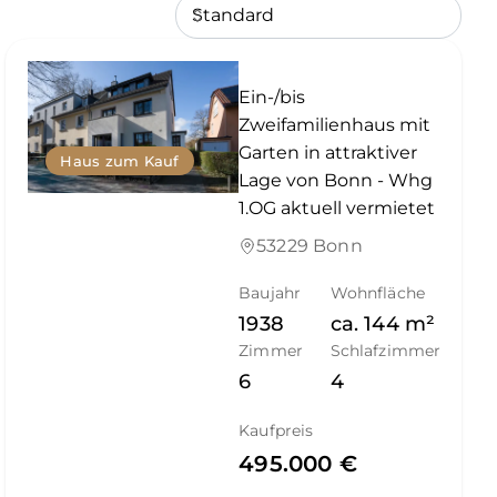
Ein-/bis
Zweifamilienhaus mit
Garten in attraktiver
Haus zum Kauf
Lage von Bonn - Whg
1.OG aktuell vermietet
53229 Bonn
Baujahr
Wohnfläche
1938
ca.
144
m²
Zimmer
Schlafzimmer
6
4
Kaufpreis
495.000 €