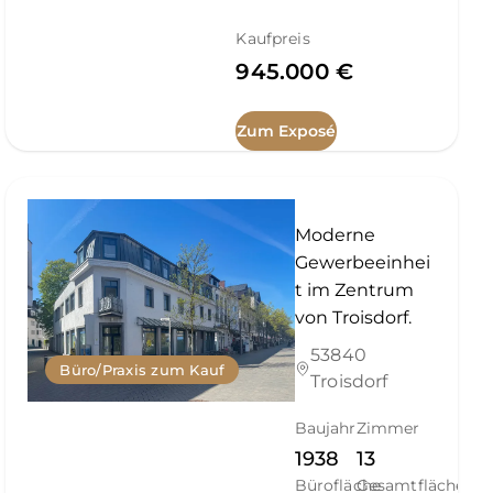
Kaufpreis
945.000 €
Zum Exposé
Moderne
Gewerbeeinhei
t im Zentrum
von Troisdorf.
53840
Büro/Praxis zum Kauf
Troisdorf
Baujahr
Zimmer
1938
13
Bürofläche
Gesamtfläche