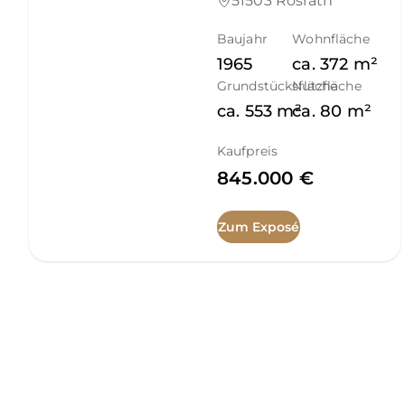
51503 Rösrath
Baujahr
Wohnfläche
1965
ca.
372
m²
Grundstücksfläche
Nutzfläche
ca.
553
m²
ca.
80
m²
Kaufpreis
845.000 €
Zum Exposé