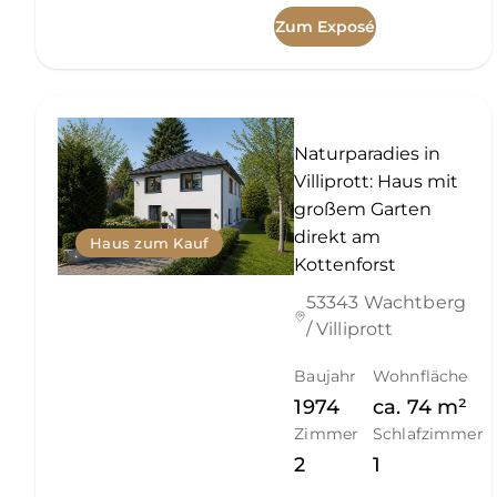
Zum Exposé
Naturparadies in
Villiprott: Haus mit
großem Garten
direkt am
Haus zum Kauf
Kottenforst
53343 Wachtberg
/ Villiprott
Baujahr
Wohnfläche
1974
ca.
74
m²
Zimmer
Schlafzimmer
2
1