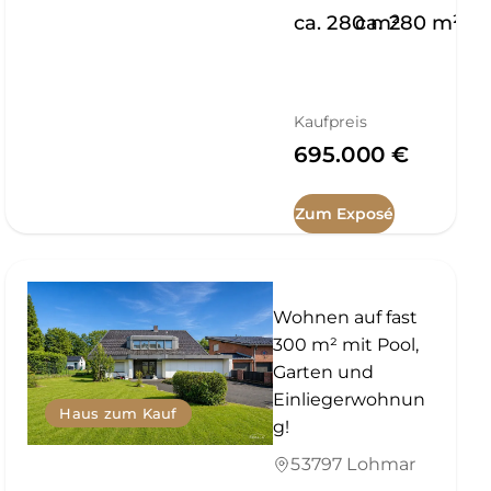
ca.
280
ca.
m²
280
m²
Kaufpreis
695.000 €
Zum Exposé
Wohnen auf fast
300 m² mit Pool,
Garten und
Einliegerwohnun
Haus zum Kauf
g!
53797 Lohmar