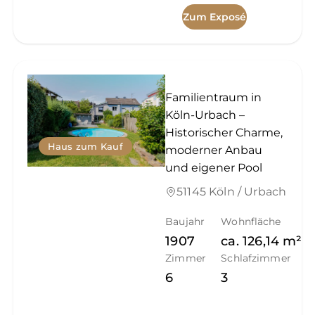
Zum Exposé
Familientraum in
Köln-Urbach –
Historischer Charme,
Haus zum Kauf
moderner Anbau
und eigener Pool
51145 Köln / Urbach
Baujahr
Wohnfläche
1907
ca.
126,14
m²
Zimmer
Schlafzimmer
6
3