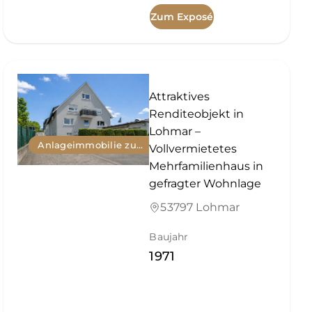
Zum Exposé
Attraktives
Renditeobjekt in
Lohmar –
Anlageimmobilie zum Kauf
Vollvermietetes
Mehrfamilienhaus in
gefragter Wohnlage
53797 Lohmar
Baujahr
1971