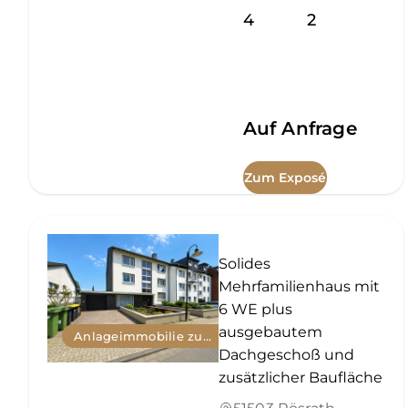
4
2
Auf Anfrage
Zum Exposé
Solides
Mehrfamilienhaus mit
6 WE plus
ausgebautem
Anlageimmobilie zum Kauf
Dachgeschoß und
zusätzlicher Baufläche