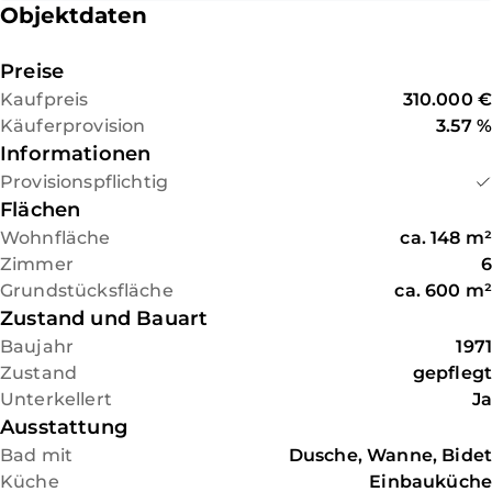
Objektdaten
Zugang zur Terrasse, die Küche,
ein Esszimmer, sowie ein Gäste-
WC. Im Obergeschoss sind
Preise
insgesamt 4 Zimmer vorhanden,
Kaufpreis
310.000 €
die beiden nach Westen
Käuferprovision
3.57 %
gelegenen Zimmer haben
Informationen
direkten Zugang zur Loggia.
Provisionspflichtig
Außerdem befindet sich auf der
Flächen
Etage noch das Bad, das mit
Wohnfläche
ca.
148
m²
Dusche, Badewanne und Bidet
Zimmer
6
ausgestattet ist.
Grundstücksfläche
ca.
600
m²
Das Haus verfügt außerdem über
Zustand und Bauart
eine Garage.
Baujahr
1971
Zustand
gepflegt
Unterkellert
Ja
Ausstattung
Bad mit
Dusche, Wanne, Bidet
Küche
Einbauküche