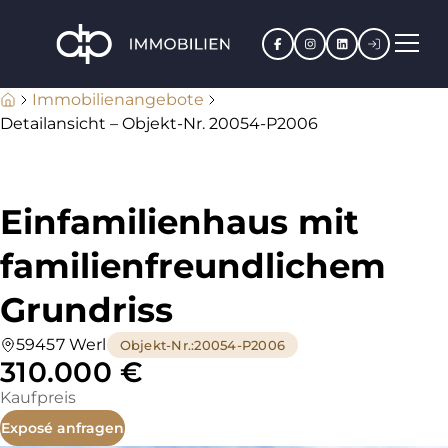
Facebook
Instagram
LinkedIn
Kundenpo
Immobilienangebote
Detailansicht – Objekt-Nr. 20054-P2006
Einfamilienhaus mit
familienfreundlichem
Grundriss
59457 Werl
Objekt-Nr.
:
20054-P2006
310.000 €
Kaufpreis
Exposé anfragen