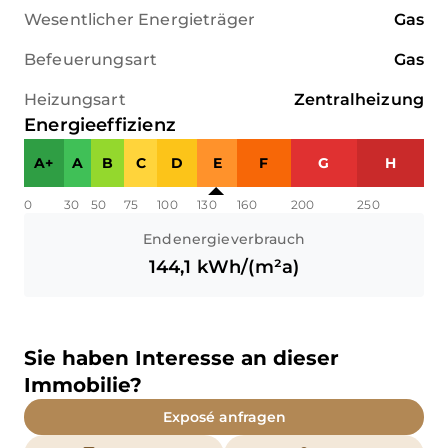
Wesentlicher Energieträger
Gas
Befeuerungsart
Gas
Heizungsart
Zentralheizung
Energieeffizienz
A+
A
B
C
D
E
F
G
H
0
30
50
75
100
130
160
200
250
Endenergieverbrauch
144,1
kWh/(m²a)
Sie haben Interesse an dieser
Immobilie?
Exposé anfragen