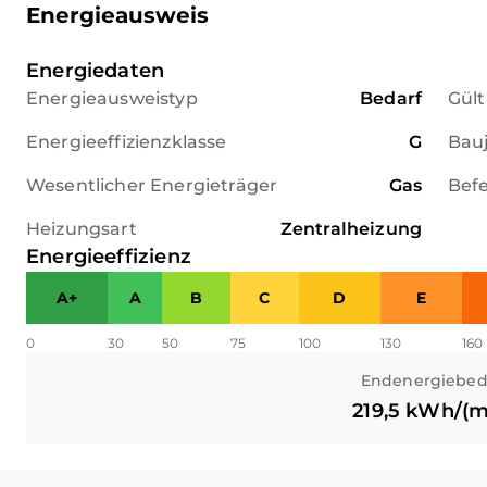
Energieausweis
Energiedaten
Energieausweistyp
Bedarf
Gült
Energieeffizienzklasse
G
Bau
Wesentlicher Energieträger
Gas
Bef
Heizungsart
Zentralheizung
Energieeffizienz
A+
A
B
C
D
E
0
30
50
75
100
130
160
Endenergiebed
219,5
kWh/(m