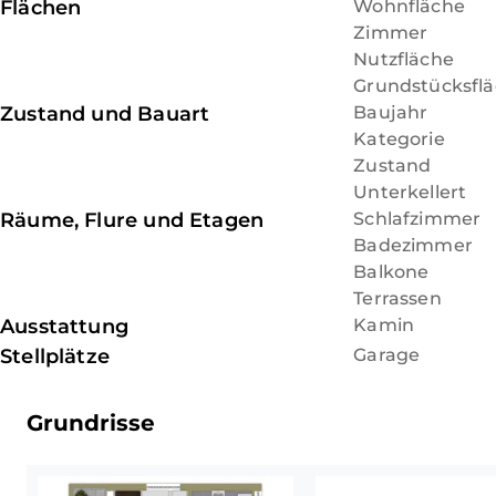
Flächen
Wohnfläche
Ruhe und Lebensqualität im eigenen Wohnumfeld ve
gezielte Modernisierungen in den 
Zimmer
wurde das Dach im Jahr 2023 umf
Nutzfläche
gedämmt und teilweise mit neuen
Grundstücksfl
erhielt eine neue Armierung und e
Zustand und Bauart
Baujahr
Wohnklima und zeitgemäße Standa
Kategorie
erneuerten Kunststofffenster sow
Zustand
dem Jahr 2003. Abgerundet wird d
Unterkellert
m² großes Grundstück, eine eigen
Räume, Flure und Etagen
Schlafzimmer
Bereich, der Ihnen reichlich Staur
Badezimmer
Balkone
Terrassen
Ausstattung
Kamin
Stellplätze
Garage
Grundrisse