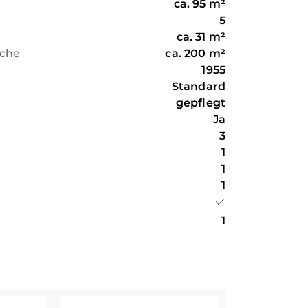
ca.
95
m²
rzichten zu wollen.
letzten Jahren gesichert wurde. So
5
assend mit neuen Ziegeln versehen,
ca.
31
m²
 Balken verstärkt. Auch die Fassade
äche
ca.
200
m²
inen frischen Anstrich. Für ein gutes
1955
rds sorgen die im Durchschnitt 2017
Standard
ie eine zuverlässige Gasheizung aus
gepflegt
as attraktive Angebot durch ein ca. 200
Ja
e Garage sowie den voll unterkellerten
3
aum für den Alltag bietet.
1
1
1
1