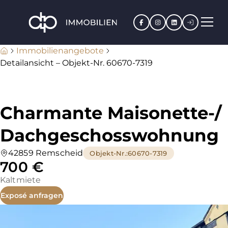
Facebook
Instagram
LinkedIn
Kundenpo
Immobilienangebote
Detailansicht – Objekt-Nr. 60670-7319
Charmante Maisonette-/
Dachgeschosswohnung
42859 Remscheid
Objekt-Nr.
:
60670-7319
700 €
Kaltmiete
Exposé anfragen