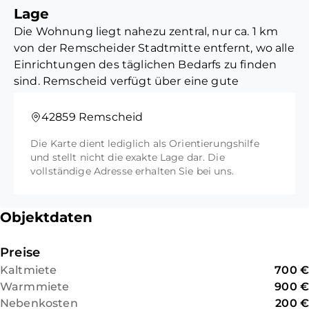
Zu der Wohnung gehört
Lage
rund um die Immobilie und Infos zu
außerdem ein Kellerraum.
Die Wohnung liegt nahezu zentral, nur ca. 1 km
unserem Unternehmen.
von der Remscheider Stadtmitte entfernt, wo alle
Wir freuen uns auf Ihren Besuch!
Einrichtungen des täglichen Bedarfs zu finden
sind. Remscheid verfügt über eine gute
Ihr
Infrastruktur. Zur nächsten
Monika Hamacher Immobilien Team
Autobahnanschlussstelle sind es nur 3km.
42859 Remscheid
Die Karte dient lediglich als Orientierungshilfe
und stellt nicht die exakte Lage dar. Die
vollständige Adresse erhalten Sie bei uns.
Objektdaten
Preise
Kaltmiete
700 €
Warmmiete
900 €
Nebenkosten
200 €