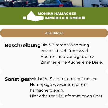
Alle Bilder
Beschreibung
Die 3-Zimmer-Wohnung
erstreckt sich über zwei
Ebenen und verfügt über 3
Zimmer, eine Küche, eine Diele,
ein Bad sowie einen
Sonnenbalkon. Die Böden sind
Sonstiges
Wir laden Sie herzlichst auf unsere
mit Laminat ausgelegt. Die
Homepage www.immobilien-
Räume im Dachgeschoss
hamacher.de ein.
verfügen tlw. über
Hier erhalten Sie Informationen über
Dachflächenfenster und das
unser umfassendes Objektangebot,
Bad ist hell gefliest.
Neuigkeiten